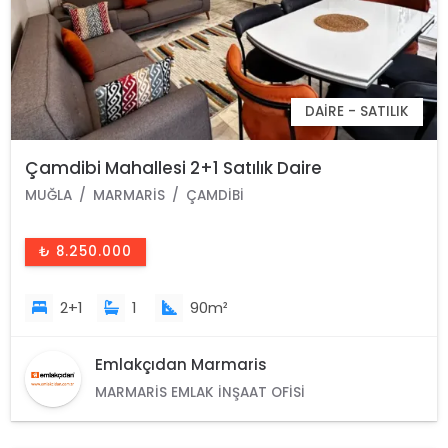
DAIRE - SATILIK
Çamdibi Mahallesi 2+1 Satılık Daire
MUĞLA
MARMARIS
ÇAMDIBI
₺ 8.250.000
2+1
1
90m²
Emlakçıdan Marmaris
MARMARIS EMLAK İNŞAAT OFISI