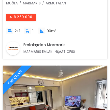
MUĞLA
MARMARIS
ARMUTALAN
₺ 8.250.000
2+1
1
90m²
Emlakçıdan Marmaris
MARMARIS EMLAK İNŞAAT OFISI
ÖNE ÇIKAN