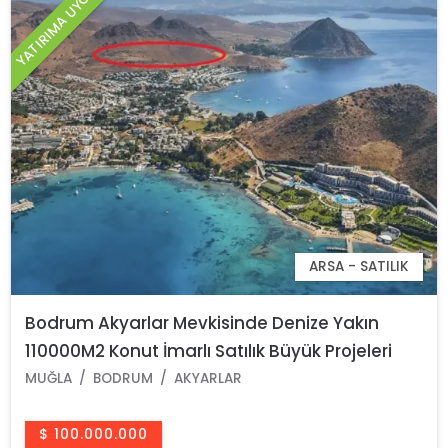
YATIRIMA UYGUN
ARSA - SATILIK
Bodrum Akyarlar Mevkisinde Denize Yakın
110000M2 Konut İmarlı Satılık Büyük Projeleri
Uygun Arsa
MUĞLA
BODRUM
AKYARLAR
$ 100.000.000