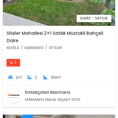
DAIRE - SATILIK
Siteler Mahallesi 2+1 Satılık Müstakil Bahçeli
Daire
MUĞLA
MARMARIS
SITELER
₺ 1
2+1
2
95m²
Emlakçıdan Marmaris
MARMARIS EMLAK İNŞAAT OFISI