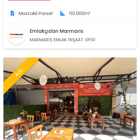
Müstakil Parsel
110.000m²
Emlakçıdan Marmaris
MARMARIS EMLAK İNŞAAT OFISI
ACİL