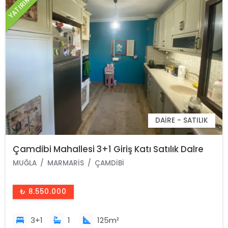
DAIRE - SATILIK
Çamdibi Mahallesi 3+1 Giriş Katı Satılık Dalre
MUĞLA
MARMARIS
ÇAMDIBI
₺ 8.550.000
3+1
1
125m²