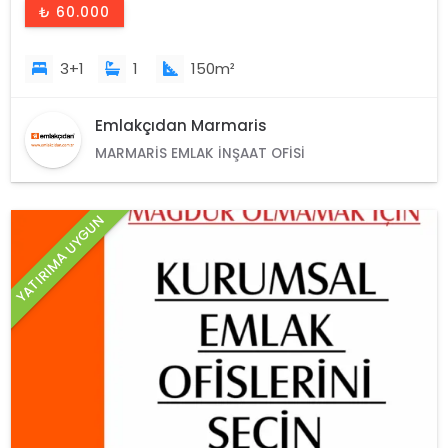
₺ 60.000
3+1
1
150m²
Emlakçıdan Marmaris
MARMARIS EMLAK İNŞAAT OFISI
YATIRIMA UYGUN