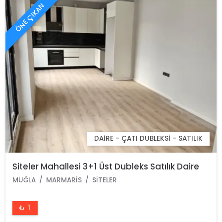
ÖNE ÇIKAN
DAIRE - ÇATI DUBLEKSI - SATILIK
Siteler Mahallesi 3+1 Üst Dubleks Satılık Daire
MUĞLA
MARMARIS
SITELER
₺ 1