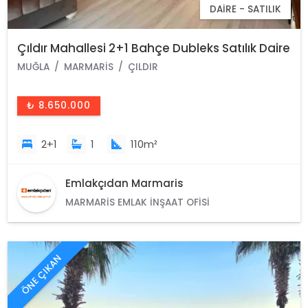
DAIRE - SATILIK
Çıldır Mahallesi 2+1 Bahçe Dubleks Satılık Daire
MUĞLA
MARMARIS
ÇILDIR
₺ 8.650.000
2+1
1
110m²
Emlakçıdan Marmaris
MARMARIS EMLAK İNŞAAT OFISI
ÖNE ÇIKAN