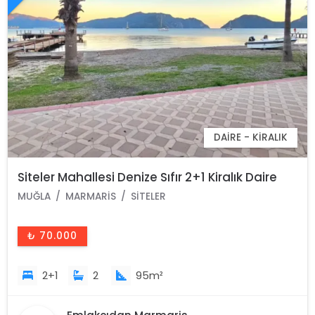
DAIRE - KIRALIK
Siteler Mahallesi Denize Sıfır 2+1 Kiralık Daire
MUĞLA
MARMARIS
SITELER
₺ 70.000
2+1
2
95m²