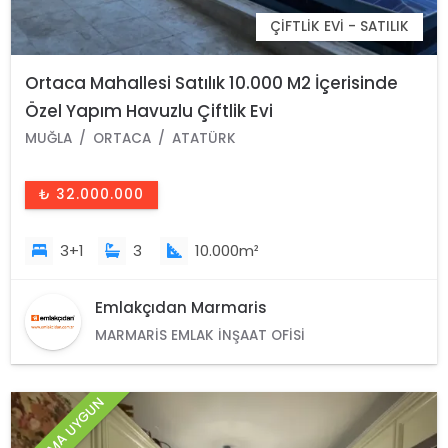
ÇIFTLIK EVI - SATILIK
Ortaca Mahallesi Satılık 10.000 M2 İçerisinde
Özel Yapım Havuzlu Çiftlik Evi
MUĞLA
ORTACA
ATATÜRK
₺ 32.000.000
3+1
3
10.000m²
Emlakçıdan Marmaris
MARMARIS EMLAK İNŞAAT OFISI
YATIRIMA UYGUN