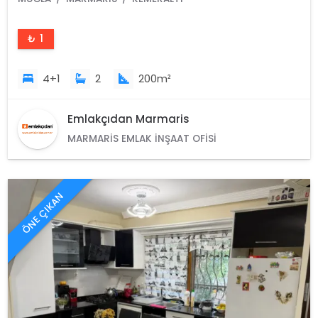
₺ 1
4+1
2
200m²
Emlakçıdan Marmaris
MARMARIS EMLAK İNŞAAT OFISI
ÖNE ÇIKAN