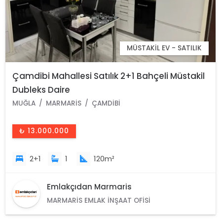
MÜSTAKIL EV - SATILIK
Çamdibi Mahallesi Satılık 2+1 Bahçeli Müstakil
Dubleks Daire
MUĞLA
MARMARIS
ÇAMDIBI
₺ 13.000.000
2+1
1
120m²
Emlakçıdan Marmaris
MARMARIS EMLAK İNŞAAT OFISI