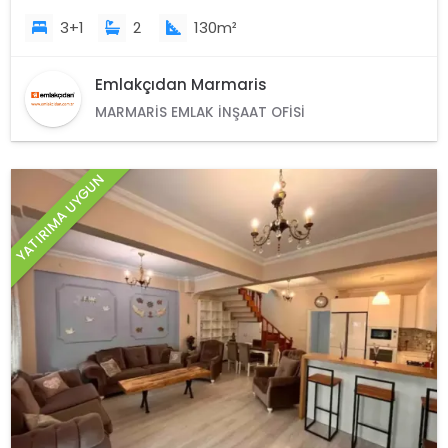
3+1
2
130m²
Emlakçıdan Marmaris
MARMARIS EMLAK İNŞAAT OFISI
YATIRIMA UYGUN