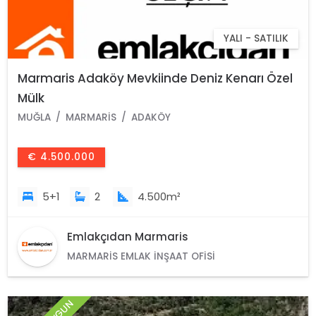
YALI - SATILIK
Marmaris Adaköy Mevkiinde Deniz Kenarı Özel
Mülk
MUĞLA
MARMARIS
ADAKÖY
€ 4.500.000
5+1
2
4.500m²
Emlakçıdan Marmaris
MARMARIS EMLAK İNŞAAT OFISI