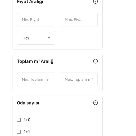
Fiyat Aralığı
ACIL
TRY
Toplam m² Aralığı
Oda sayısı
ÖNE ÇIKA
1+0
1+1