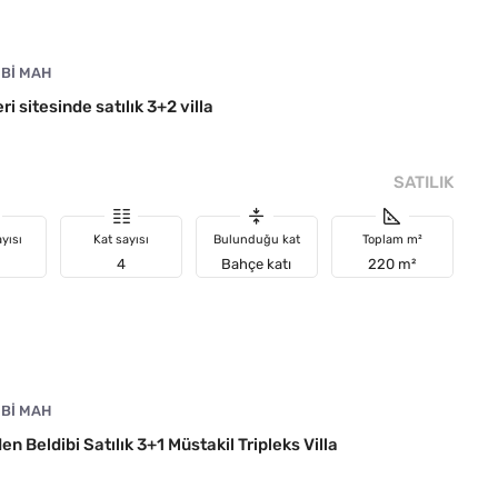
IBI MAH
 sitesinde satılık 3+2 villa
SATILIK
yısı
Kat sayısı
Bulunduğu kat
Toplam m²
4
Bahçe katı
220 m²
IBI MAH
 Beldibi Satılık 3+1 Müstakil Tripleks Villa