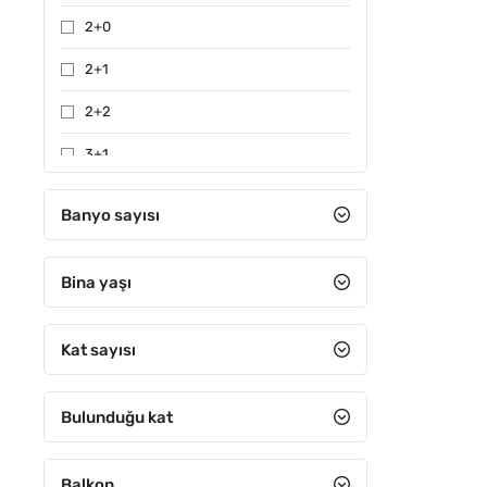
2+0
2+1
2+2
3+1
3+2
Banyo sayısı
4+1
Bina yaşı
4+2
4+3
Kat sayısı
4+4
5+1
Bulunduğu kat
5+2
Balkon