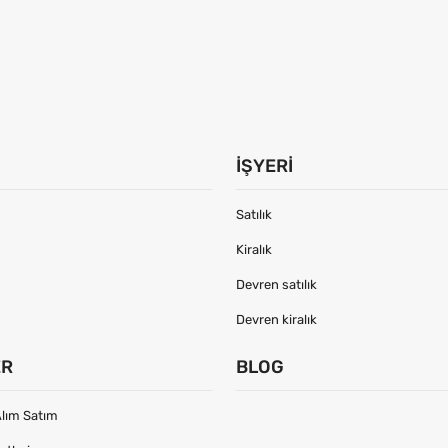
İŞYERI
Satılık
Kiralık
Devren satılık
Devren kiralık
ER
BLOG
lım Satım