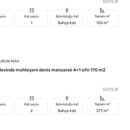
SATILIK
yısı
Kat sayısı
Bulunduğu kat
Toplam m²
1
Bahçe katı
150 m²
URUN MAH
esinde muhteşem deniz manzaralı 4+1 sıfır 170 m2
SATILIK
yısı
Kat sayısı
Bulunduğu kat
Toplam m²
2
Bahçe katı
377 m²