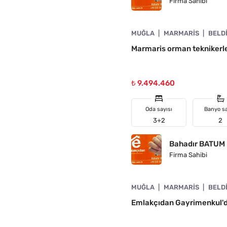
Firma Sahibi
4890-1030
MUĞLA
MARMARIS
BELD
Marmaris orman teknikerleri
₺ 9.494.460
Oda sayısı
Banyo sa
3+2
2
Bahadır BATUM
Firma Sahibi
4890-1007
MUĞLA
MARMARIS
BELD
N
Emlakçıdan Gayrimenkul'den