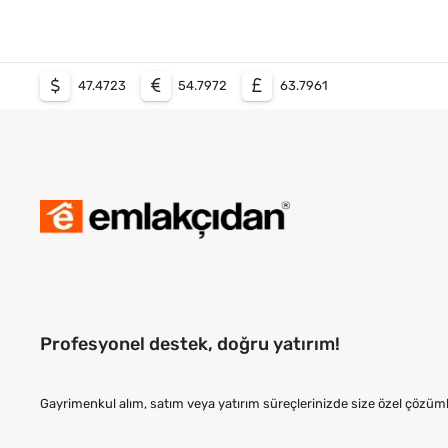
47.4723
54.7972
63.7961
Profesyonel destek, doğru yatırım!
Gayrimenkul alım, satım veya yatırım süreçlerinizde size özel çözüml