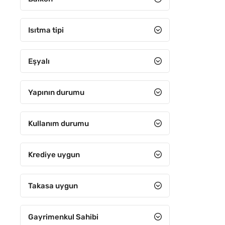
5+3
5+4
Isıtma tipi
6+1
Eşyalı
6+2
6+3
Yapının durumu
6+4
7+1
Kullanım durumu
7+2
Krediye uygun
7+3
7+4
Takasa uygun
8+1
Gayrimenkul Sahibi
8+2