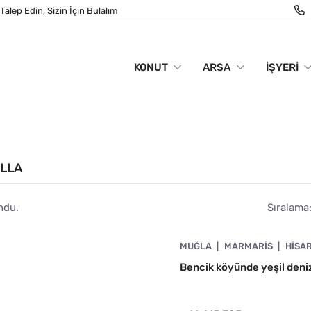
Talep Edin, Sizin İçin Bulalım
KONUT
ARSA
İŞYERI
ILLA
ndu.
Sıralama
4890-1043
MUĞLA
MARMARIS
HISA
Bencik köyünde yeşil deniz 