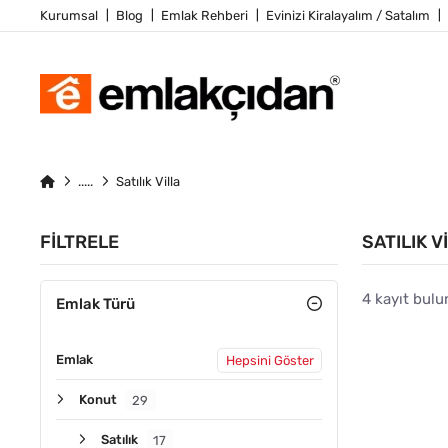
Kurumsal
Blog
Emlak Rehberi
Evinizi Kiralayalım / Satalım
Satılık Villa
FILTRELE
SATILIK V
4 kayıt bulu
Emlak Türü
Emlak
Hepsini Göster
ACIL
Konut
29
Satılık
17