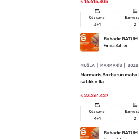
₺ 16.615.305
Oda sayısı
Banyo sa
3+1
2
Bahadır BATUM
Firma Sahibi
4890-1033
MUĞLA
MARMARIS
BOZB
Marmaris Bozburun mahall
satılık villa
₺ 23.261.427
Oda sayısı
Banyo sa
4+1
2
Bahadır BATUM