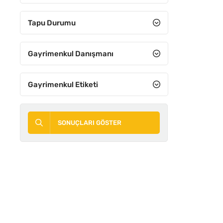
8+3
Tapu Durumu
8+4
9+1
Gayrimenkul Danışmanı
9+2
Gayrimenkul Etiketi
9+3
9+4
SONUÇLARI GÖSTER
10+1
10+2
10+3
10+4
11 ve Üzeri