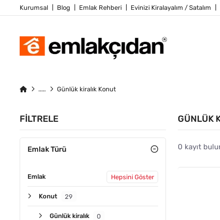
Kurumsal
Blog
Emlak Rehberi
Evinizi Kiralayalım / Satalım
Günlük kiralık Konut
FILTRELE
GÜNLÜK K
0 kayıt bulu
Emlak Türü
Emlak
Hepsini Göster
Konut
29
Günlük kiralık
0