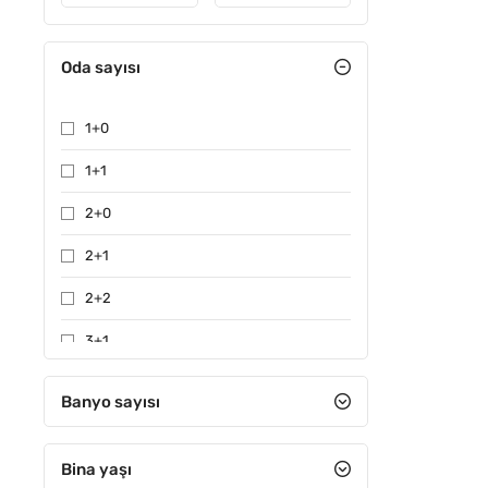
Oda sayısı
1+0
1+1
2+0
2+1
2+2
3+1
3+2
Banyo sayısı
4+1
Bina yaşı
4+2