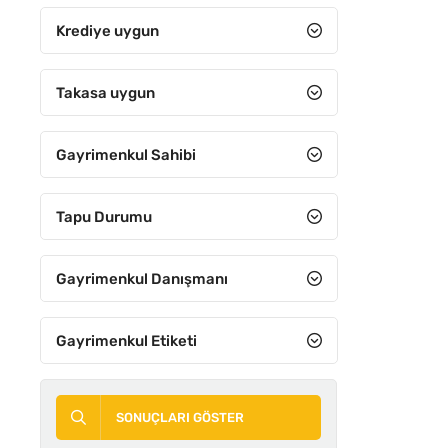
7+2
Krediye uygun
7+3
7+4
Takasa uygun
8+1
Gayrimenkul Sahibi
8+2
8+3
Tapu Durumu
8+4
9+1
Gayrimenkul Danışmanı
9+2
Gayrimenkul Etiketi
9+3
9+4
SONUÇLARI GÖSTER
10+1