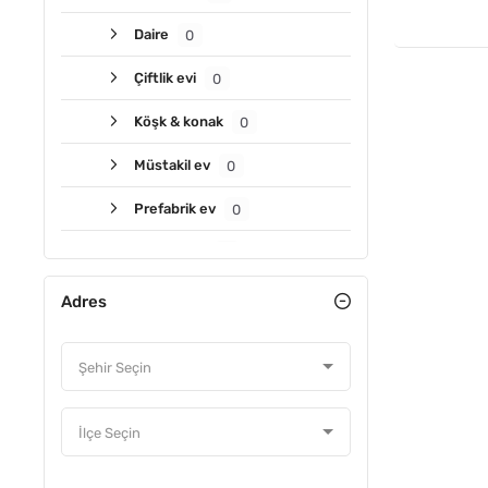
Daire
0
Çiftlik evi
0
Köşk & konak
0
Müstakil ev
0
Prefabrik ev
0
Residence
0
Villa
0
Adres
Vip villa
0
Yalı
0
Yazlık
0