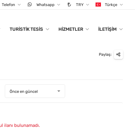
Telefon
Whatsapp
TRY
Türkçe
TURISTIK TESIS
HIZMETLER
İLETIŞIM
Paylaş:
:
Önce en güncel
ul ilanı bulunamadı.