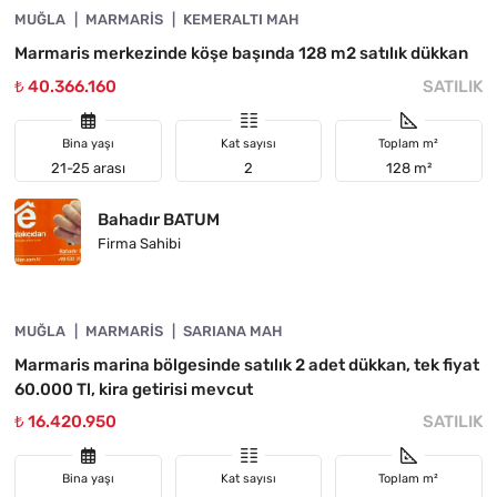
MUĞLA
YATIRIMA UYGUN
MARMARIS
KEMERALTI MAH
Marmaris merkezinde köşe başında 128 m2 satılık dükkan
₺ 40.366.160
SATILIK
Bina yaşı
Kat sayısı
Toplam m²
21-25 arası
2
128 m²
Bahadır BATUM
Firma Sahibi
4890-1047
MUĞLA
FIYATI DÜŞTÜ
MARMARIS
SARIANA MAH
Marmaris marina bölgesinde satılık 2 adet dükkan, tek fiyat
60.000 Tl, kira getirisi mevcut
₺ 16.420.950
SATILIK
Bina yaşı
Kat sayısı
Toplam m²