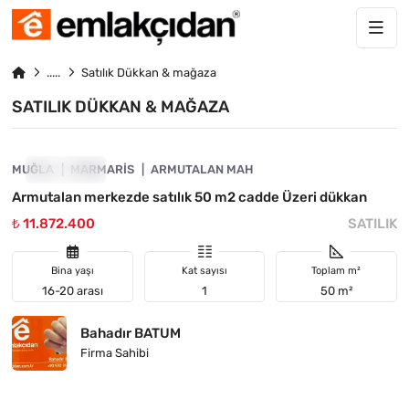
Satılık Dükkan & mağaza
SATILIK DÜKKAN & MAĞAZA
4890-1059
MUĞLA
ÖNE ÇIKAN
MARMARIS
ARMUTALAN MAH
Armutalan merkezde satılık 50 m2 cadde Üzeri dükkan
₺ 11.872.400
SATILIK
Bina yaşı
Kat sayısı
Toplam m²
16-20 arası
1
50 m²
Bahadır BATUM
Firma Sahibi
4890-1048