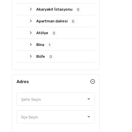
Akaryakıt İstasyonu
0
Apartman dairesi
0
Atölye
0
Bina
1
Büfe
0
ACIL
Büro & ofis
0
Depo
0
Adres
Dükkan & mağaza
3
Fabrika
0
Hastane
0
İş hanı katı & ofisi
0