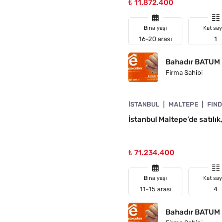
₺ 11.872.400
Bina yaşı
Kat say
16-20 arası
1
Bahadır BATUM
Firma Sahibi
4890-1054
İSTANBUL
MALTEPE
FIND
İstanbul Maltepe’de satılık,
₺ 71.234.400
Bina yaşı
Kat say
11-15 arası
4
Bahadır BATUM