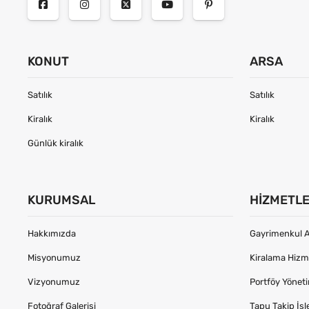
KONUT
ARSA
Satılık
Satılık
Kiralık
Kiralık
Günlük kiralık
KURUMSAL
HIZMETL
Hakkımızda
Gayrimenkul A
Misyonumuz
Kiralama Hizme
Vizyonumuz
Portföy Yönet
Fotoğraf Galerisi
Tapu Takip İşl