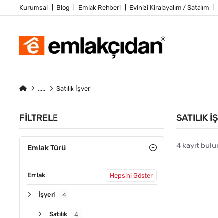
Kurumsal
Blog
Emlak Rehberi
Evinizi Kiralayalım / Satalım
Satılık İşyeri
FILTRELE
SATILIK İ
4 kayıt bulu
Emlak Türü
Emlak
Hepsini Göster
ÖNE ÇIKA
İşyeri
4
Satılık
4