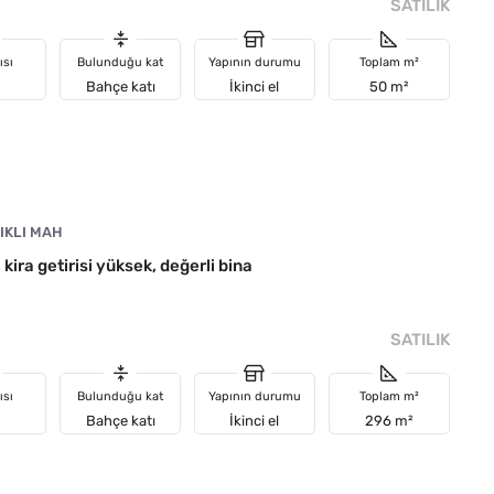
SATILIK
ısı
Bulunduğu kat
Yapının durumu
Toplam m²
Bahçe katı
İkinci el
50 m²
IKLI MAH
 kira getirisi yüksek, değerli bina
SATILIK
ısı
Bulunduğu kat
Yapının durumu
Toplam m²
Bahçe katı
İkinci el
296 m²