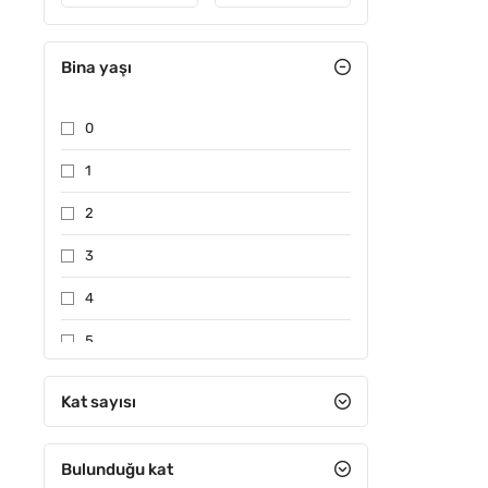
Bina yaşı
0
1
2
3
4
5
6-10 arası
Kat sayısı
11-15 arası
Bulunduğu kat
16-20 arası