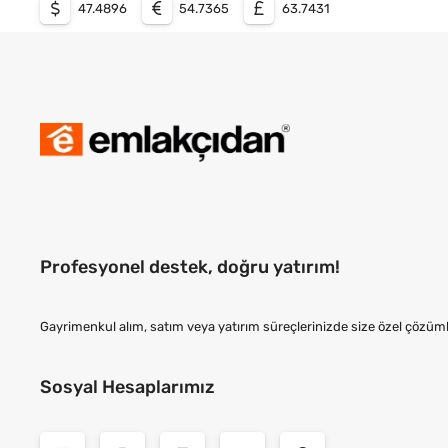
47.4896
54.7365
63.7431
Profesyonel destek, doğru yatırım!
Gayrimenkul alım, satım veya yatırım süreçlerinizde size özel çözüml
Sosyal Hesaplarımız