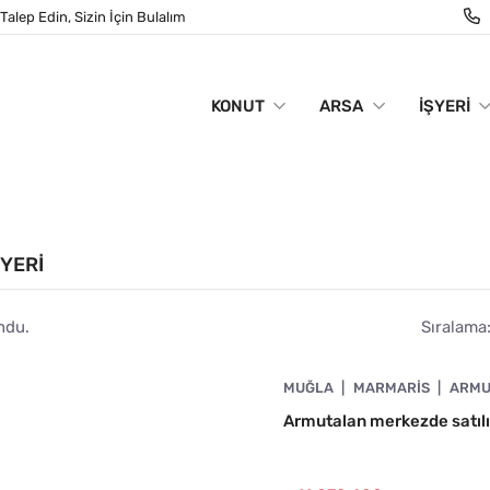
Talep Edin, Sizin İçin Bulalım
KONUT
ARSA
İŞYERI
ŞYERI
ndu.
Sıralama
4890-1059
MUĞLA
MARMARIS
ARMU
N
Armutalan merkezde satıl