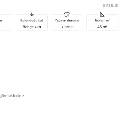
SATILIK
ısı
Bulunduğu kat
Yapının durumu
Toplam m²
Bahçe katı
İkinci el
45 m²
 görmektesiniz.