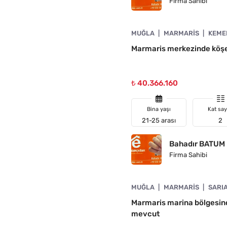
Firma Sahibi
4890-1048
MUĞLA
MARMARIS
KEME
A UYGUN
Marmaris merkezinde köşe
₺ 40.366.160
Bina yaşı
Kat say
21-25 arası
2
Bahadır BATUM
Firma Sahibi
4890-1047
MUĞLA
MARMARIS
SARI
ÜŞTÜ
Marmaris marina bölgesinde 
mevcut