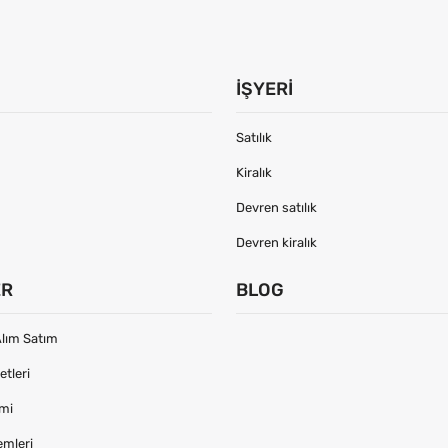
İŞYERI
Satılık
Kiralık
Devren satılık
Devren kiralık
ER
BLOG
lım Satım
tleri
imi
emleri