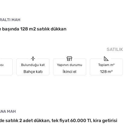
RALTI MAH
 başında 128 m2 satılık dükkan
SATILIK
ısı
Bulunduğu kat
Yapının durumu
Toplam m²
Bahçe katı
İkinci el
128 m²
ANA MAH
satılık 2 adet dükkan, tek fiyat 60.000 Tl, kira getirisi