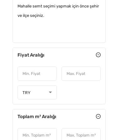
Mahalle semt seçimi yapmak için önce şehir
Kafe & bar
0
ve ilçe seçiniz.
Müstakil İşyeri
0
YATIRIM
Plaza
0
Plaza katı
0
Fiyat Aralığı
Restoran & lokanta
0
Spor tesisi
0
Villa (işyeri)
0
TRY
Toplam m² Aralığı
FIYATI D