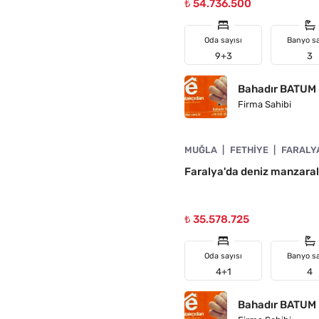
₺ 54.736.500
Oda sayısı
Banyo sa
9+3
3
Bahadır BATUM
Firma Sahibi
4890-1022
MUĞLA
FETHIYE
FARALY
A UYGUN
Faralya'da deniz manzaral
₺ 35.578.725
Oda sayısı
Banyo sa
4+1
4
Bahadır BATUM