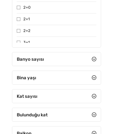
2+0
2+1
2+2
3+1
3+2
Banyo sayısı
4+1
Bina yaşı
4+2
4+3
Kat sayısı
4+4
5+1
Bulunduğu kat
5+2
Balkon