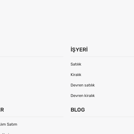
İŞYERI
Satılık
Kiralık
Devren satılık
Devren kiralık
ER
BLOG
lım Satım