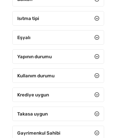
5+3
5+4
Isıtma tipi
6+1
Eşyalı
6+2
6+3
Yapının durumu
6+4
7+1
Kullanım durumu
7+2
Krediye uygun
7+3
7+4
Takasa uygun
8+1
Gayrimenkul Sahibi
8+2