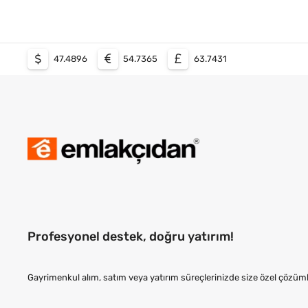
47.4896
54.7365
63.7431
Profesyonel destek, doğru yatırım!
Gayrimenkul alım, satım veya yatırım süreçlerinizde size özel çözüml