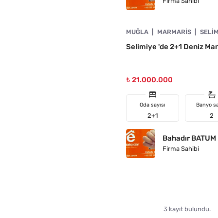
Firma Sahibi
4890-1010
MUĞLA
MARMARIS
SELI
N
Selimiye 'de 2+1 Deniz Manz
₺ 21.000.000
Oda sayısı
Banyo sa
2+1
2
Bahadır BATUM
Firma Sahibi
3 kayıt bulundu.