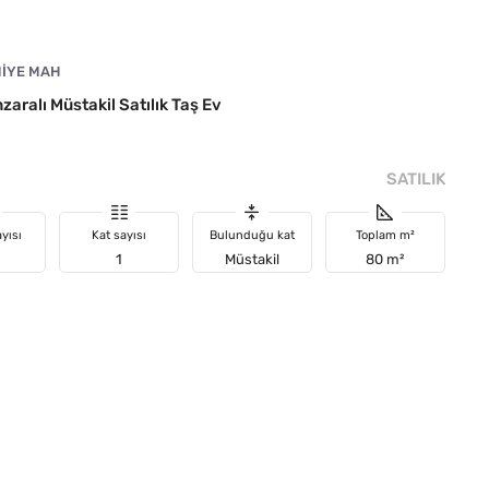
MIYE MAH
aralı Müstakil Satılık Taş Ev
SATILIK
yısı
Kat sayısı
Bulunduğu kat
Toplam m²
1
Müstakil
80 m²