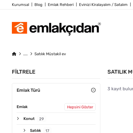
Kurumsal
Blog
Emlak Rehberi
Evinizi Kiralayalım / Satalım
Satılık Müstakil ev
FILTRELE
SATILIK 
3 kayıt bulu
Emlak Türü
Emlak
Hepsini Göster
ACIL
Konut
29
Satılık
17