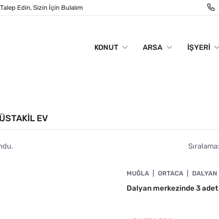
Talep Edin, Sizin İçin Bulalım
KONUT
ARSA
İŞYERI
MÜSTAKIL EV
ndu.
Sıralama
4890-1027
MUĞLA
ORTACA
DALYAN
Dalyan merkezinde 3 adet ha