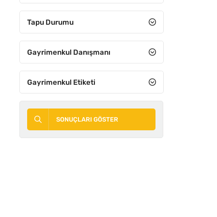
8+3
Tapu Durumu
8+4
9+1
Gayrimenkul Danışmanı
9+2
Gayrimenkul Etiketi
9+3
9+4
SONUÇLARI GÖSTER
10+1
10+2
10+3
10+4
11 ve Üzeri