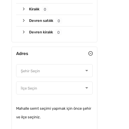
Kiralık
0
Devren satılık
0
Devren kiralık
0
Adres
ACIL
Mahalle semt seçimi yapmak için önce şehir
ve ilçe seçiniz.