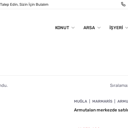
Talep Edin, Sizin İçin Bulalım
KONUT
ARSA
İŞYERI
ndu.
Sıralama
4890-1059
MUĞLA
MARMARIS
ARMU
N
Armutalan merkezde satıl