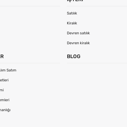
Satılık
Kiralık
Devren satılık
Devren kiralık
ER
BLOG
lım Satım
tleri
imi
emleri
manlığı