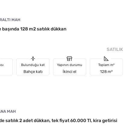
RALTI MAH
 başında 128 m2 satılık dükkan
SATILIK
ısı
Bulunduğu kat
Yapının durumu
Toplam m²
Bahçe katı
İkinci el
128 m²
ANA MAH
satılık 2 adet dükkan, tek fiyat 60.000 Tl, kira getirisi