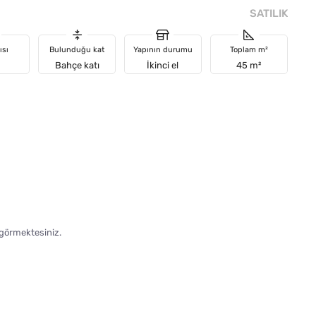
SATILIK
ısı
Bulunduğu kat
Yapının durumu
Toplam m²
Bahçe katı
İkinci el
45 m²
 görmektesiniz.