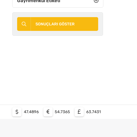
Gayrimenkul Etiketi
SONUÇLARI GÖSTER
47.4896
54.7365
63.7431