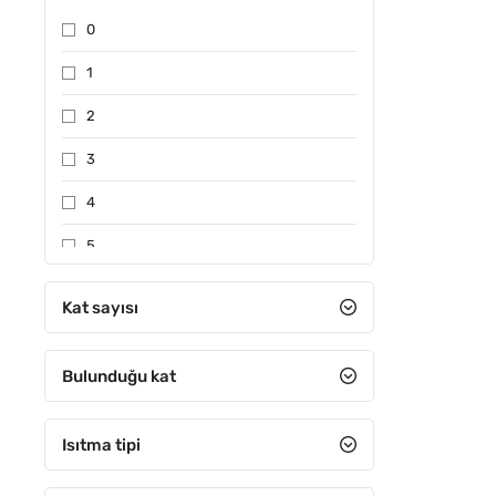
0
1
2
3
4
5
6-10 arası
Kat sayısı
11-15 arası
Bulunduğu kat
16-20 arası
21-25 arası
Isıtma tipi
26-30 arası