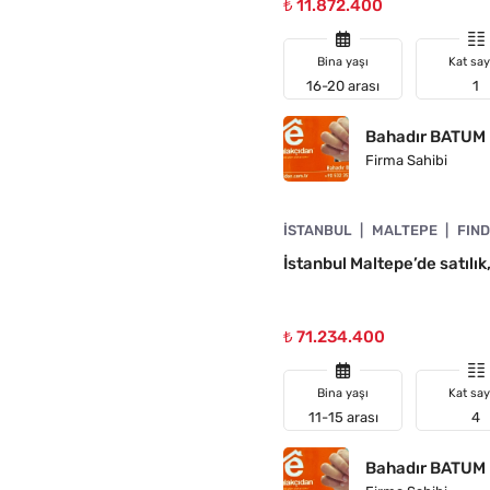
₺ 11.872.400
Bina yaşı
Kat say
16-20 arası
1
Bahadır BATUM
Firma Sahibi
4890-1054
İSTANBUL
MALTEPE
FIND
İstanbul Maltepe’de satılık,
₺ 71.234.400
Bina yaşı
Kat say
11-15 arası
4
Bahadır BATUM