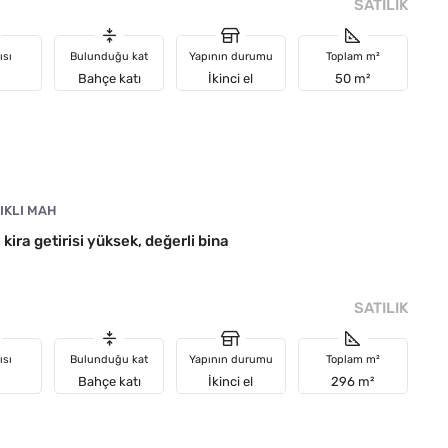
SATILIK
ısı
Bulunduğu kat
Yapının durumu
Toplam m²
Bahçe katı
İkinci el
50 m²
IKLI MAH
 kira getirisi yüksek, değerli bina
SATILIK
ısı
Bulunduğu kat
Yapının durumu
Toplam m²
Bahçe katı
İkinci el
296 m²