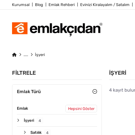
Kurumsal
Blog
Emlak Rehberi
Evinizi Kiralayalım / Satalım
İşyeri
FILTRELE
İŞYERI
4 kayıt bulu
Emlak Türü
Emlak
Hepsini Göster
ÖNE ÇIKA
İşyeri
4
Satılık
4