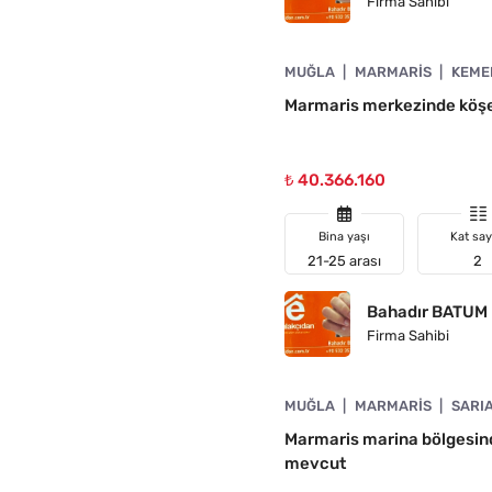
Firma Sahibi
4890-1048
MUĞLA
MARMARIS
KEME
A UYGUN
Marmaris merkezinde köşe
₺ 40.366.160
Bina yaşı
Kat say
21-25 arası
2
Bahadır BATUM
Firma Sahibi
4890-1047
MUĞLA
MARMARIS
SARI
ÜŞTÜ
Marmaris marina bölgesinde 
mevcut