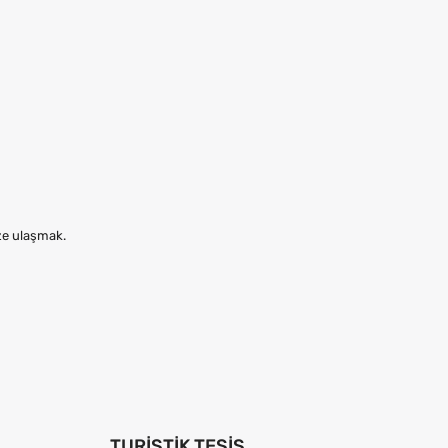
ize ulaşmak.
TURISTIK TESIS