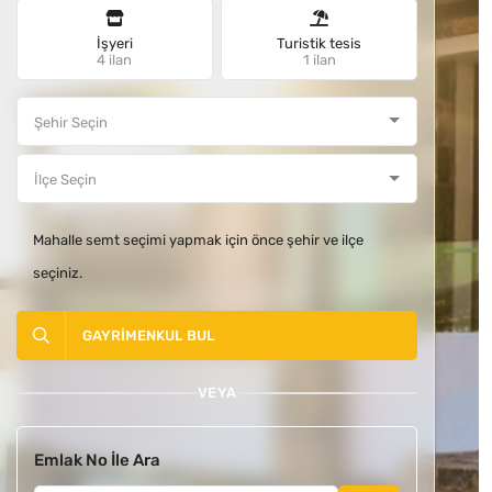
İşyeri
Turistik tesis
4 ilan
1 ilan
Mahalle semt seçimi yapmak için önce şehir ve ilçe
seçiniz.
GAYRIMENKUL BUL
VEYA
Emlak No İle Ara