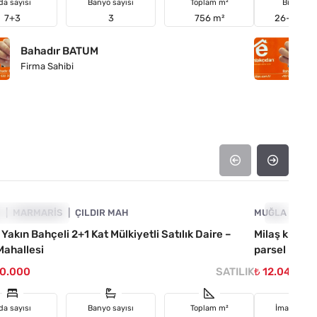
da sayısı
Banyo sayısı
Toplam m²
Bina yaşı
7+3
3
756 m²
26-30 ara
Bahadır BATUM
B
Firma Sahibi
Fi
4890-1052
A
TIRIMA UYGUN
MARMARIS
ÇILDIR MAH
MUĞLA
YATIRIMA
MIL
 Yakın Bahçeli 2+1 Kat Mülkiyetli Satılık Daire –
Milaş kıyıkış
 Mahallesi
parsel
00.000
SATILIK
₺ 12.042.03
da sayısı
Banyo sayısı
Toplam m²
İmar duru