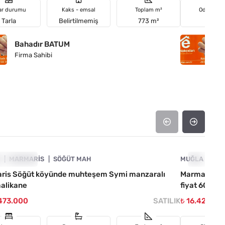
ar durumu
Kaks - emsal
Toplam m²
Oda sayıs
Tarla
Belirtilmemiş
773 m²
4+1
Bahadır BATUM
B
Firma Sahibi
Fi
4890-1032
A
YATI DÜŞTÜ
MARMARIS
SÖĞÜT MAH
MUĞLA
FIYATI D
MA
ris Söğüt köyünde muhteşem Symi manzaralı
Marmaris mar
malikane
fiyat 60.000 
.473.000
SATILIK
₺ 16.420.95