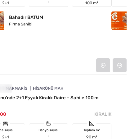
2+1
1
100 m²
Tarla
Bahadır BATUM
B
Firma Sahibi
Fi
4890-1053
A
RALIK
MARMARIS
HISARÖNÜ MAH
nü'nde 2+1 Eşyalı Kiralık Daire – Sahile 100 m
000
KIRALIK
da sayısı
Banyo sayısı
Toplam m²
2+1
1
90 m²