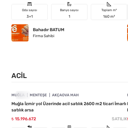
Oda sayısı
Banyo sayısı
Toplam m²
3+1
1
160 m²
Bahadır BATUM
Firma Sahibi
ACIL
4890-1023
MUĞLA
ACIL
MENTEŞE
AKÇAOVA MAH
Muğla İzmir yol Üzerinde acil satılık 2600 m2 ticari İmarlı
satılık arsa
₺ 15.196.672
SATILIK