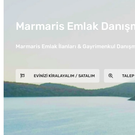
Marmaris Emlak Danışm
Marmaris Emlak İlanları & Gayrimenkul Danışm
EVINIZI KIRALAYALIM / SATALIM
TALEP 