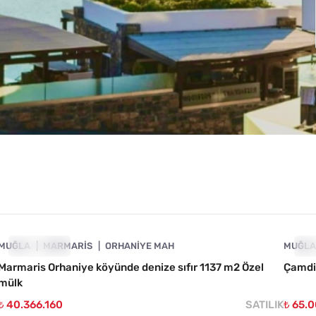
4890-1035
MUĞLA
ÖNE ÇIKAN
MARMARIS
ORHANIYE MAH
MUĞL
ÖN
Marmaris Orhaniye köyünde denize sıfır 1137 m2 Özel
Çamdib
mülk
₺ 40.366.160
SATILIK
₺ 65.