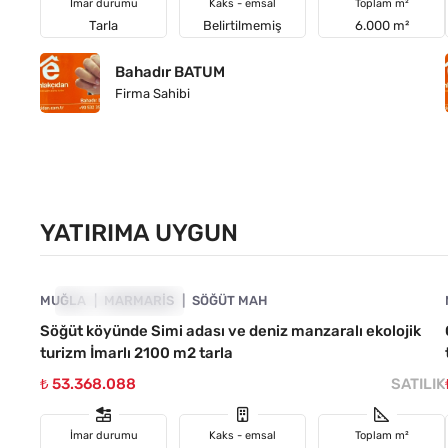
İmar durumu
Kaks - emsal
Toplam m²
Tarla
Belirtilmemiş
6.000 m²
Bahadır BATUM
Firma Sahibi
YATIRIMA UYGUN
4890-1036
MUĞLA
YATIRIMA UYGUN
MARMARIS
SÖĞÜT MAH
Söğüt köyünde Simi adası ve deniz manzaralı ekolojik
turizm İmarlı 2100 m2 tarla
₺ 53.368.088
SATILIK
İmar durumu
Kaks - emsal
Toplam m²