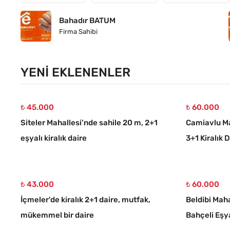
Bahadır BATUM
Firma Sahibi
YENI EKLENENLER
₺ 45.000
₺ 60.000
Siteler Mahallesi’nde sahile 20 m, 2+1
Camiavlu Ma
eşyalı kiralık daire
3+1 Kiralık 
₺ 43.000
₺ 60.000
İçmeler'de kiralık 2+1 daire, mutfak,
Beldibi Maha
mükemmel bir daire
Bahçeli Eşya