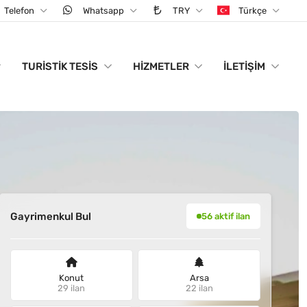
Telefon
Whatsapp
TRY
Türkçe
TURISTIK TESIS
HIZMETLER
İLETIŞIM
Gayrimenkul Bul
56 aktif ilan
Konut
Arsa
29 ilan
22 ilan