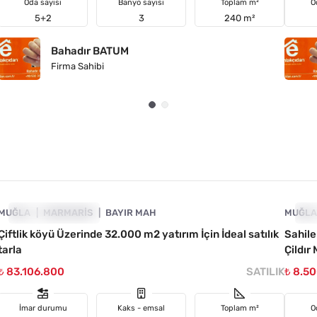
Oda sayısı
Banyo sayısı
Toplam m²
O
5+2
3
240 m²
Bahadır BATUM
Firma Sahibi
4890-1024
MUĞLA
YATIRIMA UYGUN
MARMARIS
BAYIR MAH
MUĞL
YA
Çiftlik köyü Üzerinde 32.000 m2 yatırım İçin İdeal satılık
Sahile
tarla
Çildır
₺ 83.106.800
SATILIK
₺ 8.5
İmar durumu
Kaks - emsal
Toplam m²
O