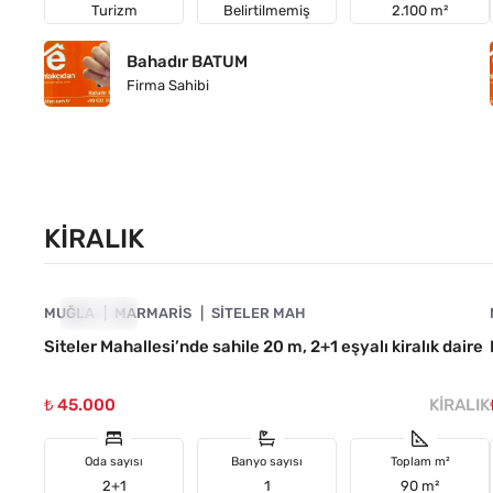
Turizm
Belirtilmemiş
2.100 m²
Bahadır BATUM
Firma Sahibi
KIRALIK
4890-1063
MUĞLA
KIRALIK
MARMARIS
SITELER MAH
Siteler Mahallesi’nde sahile 20 m, 2+1 eşyalı kiralık daire
₺ 45.000
KIRALIK
Oda sayısı
Banyo sayısı
Toplam m²
2+1
1
90 m²