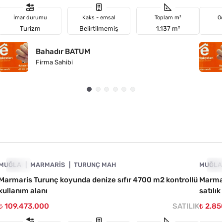
İmar durumu
Kaks - emsal
Toplam m²
O
Turizm
Belirtilmemiş
1.137 m²
Bahadır BATUM
Firma Sahibi
4890-1039
MUĞLA
ACIL
MARMARIS
TURUNÇ MAH
MUĞL
AC
Marmaris Turunç koyunda denize sıfır 4700 m2 kontrollü
Marmar
kullanım alanı
satılık
₺ 109.473.000
SATILIK
₺ 2.8