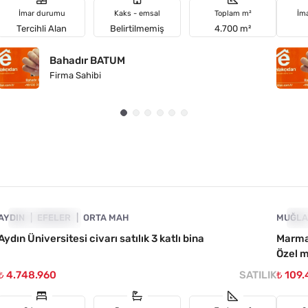
İmar durumu
Kaks - emsal
Toplam m²
İm
Tercihli Alan
Belirtilmemiş
4.700 m²
Bahadır BATUM
Firma Sahibi
4890-1045
AYDIN
FIYATI DÜŞTÜ
EFELER
ORTA MAH
MUĞL
FI
Aydın Üniversitesi civarı satılık 3 katlı bina
Marma
Özel 
₺ 4.748.960
SATILIK
₺ 109