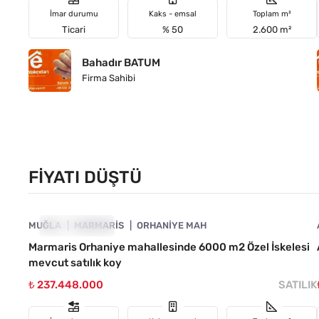
İmar durumu
Kaks - emsal
Toplam m²
Ticari
% 50
2.600 m²
Bahadır BATUM
Firma Sahibi
FIYATI DÜŞTÜ
4890-1046
MUĞLA
FIYATI DÜŞTÜ
MARMARIS
ORHANIYE MAH
Marmaris Orhaniye mahallesinde 6000 m2 Özel İskelesi
mevcut satılık koy
₺ 237.448.000
SATILIK