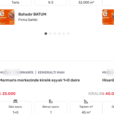
Tarla
% 5
32.000 m²
Bahadır BATUM
Firma Sahibi
4890-1017
MUĞLA
KIRALIK
MARMARIS
KEMERALTI MAH
MUĞL
KI
Marmaris merkezinde kiralık eşyalı 1+0 daire
Hisarö
₺ 25.000
KIRALIK
₺ 40.
Oda sayısı
Banyo sayısı
Toplam m²
O
1+0
1
45 m²