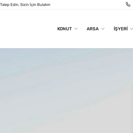
Talep Edin, Sizin İçin Bulalım
KONUT
ARSA
İŞYERI