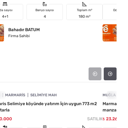
da sayısı
Banyo sayısı
Toplam m²
Oda sayıs
4+1
4
180 m²
3+1
Bahadır BATUM
B
Firma Sahibi
Fi
4890-1016
A
IL
MARMARIS
SELIMIYE MAH
MUĞLA
ACIL
MA
is Selimiye köyünde yatırım İçin uygun 773 m2
Marmaris B
 tarla
manzaralı 4+1
50.000
SATILIK
₺ 23.269.90