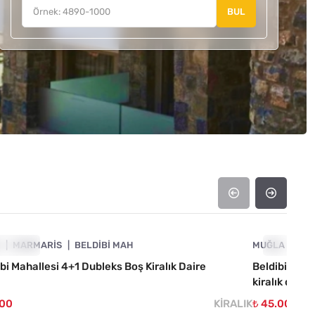
BUL
4890-1009
A
E ÇIKAN
MARMARIS
BELDIBI MAH
MUĞLA
ÖNE ÇIKA
MA
i Mahallesi 4+1 Dubleks Boş Kiralık Daire
Beldibi’nde 
kiralık daire
000
KIRALIK
₺ 45.000