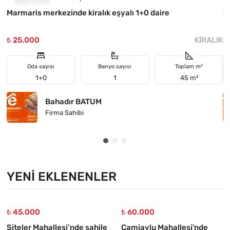
Marmaris merkezinde kiralık eşyalı 1+0 daire
Si
₺ 25.000
KIRALIK
₺
Oda sayısı
Banyo sayısı
Toplam m²
1+0
1
45 m²
Bahadır BATUM
Firma Sahibi
YENI EKLENENLER
₺ 45.000
₺ 60.000
Siteler Mahallesi’nde sahile
Camiavlu Mahallesi'nde