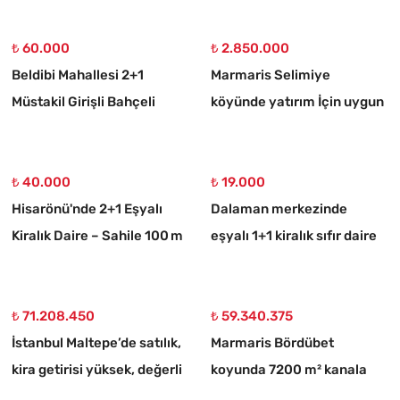
₺ 60.000
₺ 2.850.000
Beldibi Mahallesi 2+1
Marmaris Selimiye
Müstakil Girişli Bahçeli
köyünde yatırım İçin uygun
Eşyalı Kiralık Daire
773 m2 satılık tarla
₺ 40.000
₺ 19.000
Hisarönü'nde 2+1 Eşyalı
Dalaman merkezinde
Kiralık Daire – Sahile 100 m
eşyalı 1+1 kiralık sıfır daire
₺ 71.208.450
₺ 59.340.375
İstanbul Maltepe’de satılık,
Marmaris Bördübet
kira getirisi yüksek, değerli
koyunda 7200 m² kanala
bina
cephe satılık tarla