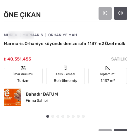
ÖNE ÇIKAN
4890-1035
MUĞLA
ÖNE ÇIKAN
MARMARIS
ORHANIYE MAH
M
Marmaris Orhaniye köyünde denize sıfır 1137 m2 Özel mülk
T
₺ 40.351.455
SATILIK
₺
İmar durumu
Kaks - emsal
Toplam m²
Turizm
Belirtilmemiş
1.137 m²
Bahadır BATUM
Firma Sahibi