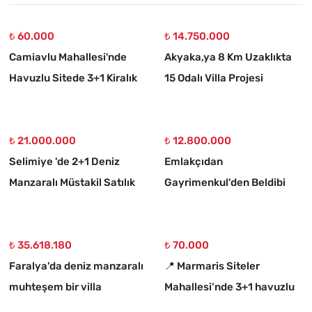
₺ 60.000
₺ 14.750.000
Camiavlu Mahallesi'nde
Akyaka,ya 8 Km Uzaklıkta
Havuzlu Sitede 3+1 Kiralık
15 Odalı Villa Projesi
Daire
Çizilmiş 1186 M2 Satılık
Arsa
₺ 21.000.000
₺ 12.800.000
Selimiye 'de 2+1 Deniz
Emlakçıdan
Manzaralı Müstakil Satılık
Gayrimenkul'den Beldibi
Taş Ev
Satılık 3+1 Müstakil Tripleks
Villa
₺ 35.618.180
₺ 70.000
Faralya'da deniz manzaralı
📍 Marmaris Siteler
muhteşem bir villa
Mahallesi’nde 3+1 havuzlu
kiralık lüks daire