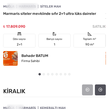
MUĞLA
YATIRIMA UYGUN
MARMARIS
SITELER MAH
M
Marmaris siteler mevkiinde sıfır 2+1 ultra lüks daireler
Ç
t
₺ 17.809.090
SATILIK
₺
Oda sayısı
Banyo sayısı
Toplam m²
2+1
1
90 m²
Bahadır BATUM
Firma Sahibi
KIRALIK
4890-1017
MUĞLA
KIRALIK
MARMARIS
KEMERALTI MAH
M