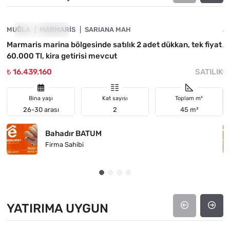
MUĞLA
FIYATI DÜŞTÜ
MARMARIS
SARIANA MAH
A
Marmaris marina bölgesinde satılık 2 adet dükkan, tek fiyat
Ay
60.000 Tl, kira getirisi mevcut
₺ 16.439.160
SATILIK
₺
Bina yaşı
Kat sayısı
Toplam m²
26-30 arası
2
45 m²
Bahadır BATUM
Firma Sahibi
YATIRIMA UYGUN
4890-1044