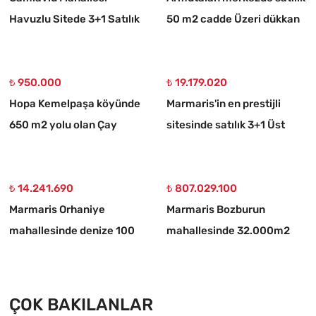
Havuzlu Sitede 3+1 Satılık
50 m2 cadde Üzeri dükkan
Daire
₺ 950.000
₺ 19.179.020
Hopa Kemelpaşa köyünde
Marmaris'in en prestijli
650 m2 yolu olan Çay
sitesinde satılık 3+1 Üst
bahçesi
dubleks daire
₺ 14.241.690
₺ 807.029.100
Marmaris Orhaniye
Marmaris Bozburun
mahallesinde denize 100
mahallesinde 32.000m2
metre müstakil 1250 m2
arsa Üzerinde İsimleri
acil satılık tarla
alınmış yat Çekek yeri
ÇOK BAKILANLAR