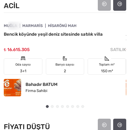
ACIL
4890-1043
MUĞLA
ACIL
MARMARIS
HISARÖNÜ MAH
M
Bencik köyünde yeşil deniz sitesinde satılık villa
A
1
₺ 16.615.305
SATILIK
₺
Oda sayısı
Banyo sayısı
Toplam m²
3+1
2
150 m²
Bahadır BATUM
Firma Sahibi
FIYATI DÜŞTÜ
4890-1047