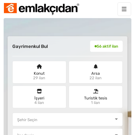
Gayrimenkul Bul
56 aktif ilan
Konut
Arsa
29 ilan
22 ilan
İşyeri
Turistik tesis
4 ilan
1 ilan