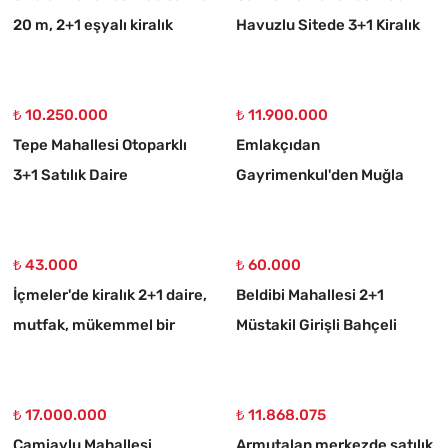
20 m, 2+1 eşyalı kiralık
Havuzlu Sitede 3+1 Kiralık
daire
Daire
₺ 10.250.000
₺ 11.900.000
Tepe Mahallesi Otoparklı
Emlakçıdan
3+1 Satılık Daire
Gayrimenkul'den Muğla
Ortaköy 750 M2 10/20
İmarlı Arsa
₺ 43.000
₺ 60.000
İçmeler'de kiralık 2+1 daire,
Beldibi Mahallesi 2+1
mutfak, mükemmel bir
Müstakil Girişli Bahçeli
daire
Eşyalı Kiralık Daire
₺ 17.000.000
₺ 11.868.075
Camiavlu Mahallesi
Armutalan merkezde satılık