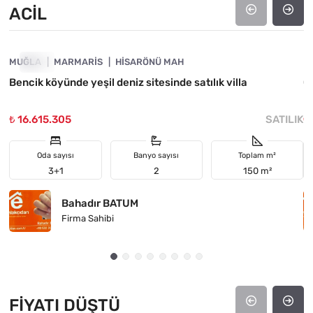
ACIL
4890-1043
MUĞLA
ACIL
MARMARIS
HISARÖNÜ MAH
M
Bencik köyünde yeşil deniz sitesinde satılık villa
G
Is
₺ 16.615.305
SATILIK
₺
Oda sayısı
Banyo sayısı
Toplam m²
3+1
2
150 m²
Bahadır BATUM
Firma Sahibi
FIYATI DÜŞTÜ
4890-1046