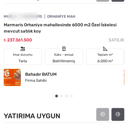
MUĞLA
FIYATI DÜŞTÜ
MARMARIS
ORHANIYE MAH
M
Marmaris Orhaniye mahallesinde 6000 m2 Özel İskelesi
M
mevcut satılık koy
m
₺ 237.361.500
SATILIK
₺
İmar durumu
Kaks - emsal
Toplam m²
Tarla
Belirtilmemiş
6.000 m²
Bahadır BATUM
Firma Sahibi
YATIRIMA UYGUN
4890-1028