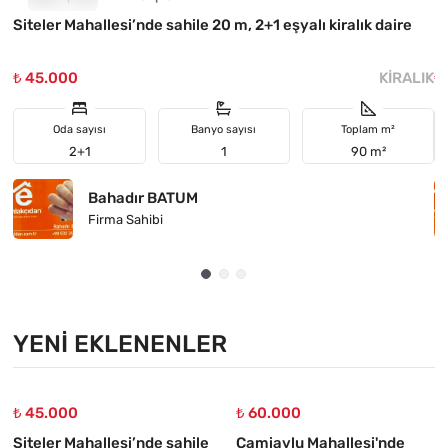
Siteler Mahallesi’nde sahile 20 m, 2+1 eşyalı kiralık daire
H
₺ 45.000
KIRALIK
₺
Oda sayısı
Banyo sayısı
Toplam m²
2+1
1
90 m²
Bahadır BATUM
Firma Sahibi
YENI EKLENENLER
₺ 45.000
₺ 60.000
Siteler Mahallesi’nde sahile
Camiavlu Mahallesi'nde