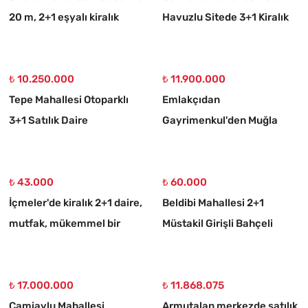
20 m, 2+1 eşyalı kiralık
Havuzlu Sitede 3+1 Kiralık
daire
Daire
₺ 10.250.000
₺ 11.900.000
Tepe Mahallesi Otoparklı
Emlakçıdan
3+1 Satılık Daire
Gayrimenkul'den Muğla
Ortaköy 750 M2 10/20
İmarlı Arsa
₺ 43.000
₺ 60.000
İçmeler'de kiralık 2+1 daire,
Beldibi Mahallesi 2+1
mutfak, mükemmel bir
Müstakil Girişli Bahçeli
daire
Eşyalı Kiralık Daire
₺ 17.000.000
₺ 11.868.075
Camiavlu Mahallesi
Armutalan merkezde satılık