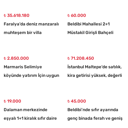
Arsa
₺ 35.618.180
₺ 60.000
Faralya'da deniz manzaralı
Beldibi Mahallesi 2+1
muhteşem bir villa
Müstakil Girişli Bahçeli
Eşyalı Kiralık Daire
₺ 2.850.000
₺ 71.208.450
Marmaris Selimiye
İstanbul Maltepe’de satılık,
köyünde yatırım İçin uygun
kira getirisi yüksek, değerli
773 m2 satılık tarla
bina
₺ 19.000
₺ 45.000
Dalaman merkezinde
Beldibi’nde sıfır ayarında
eşyalı 1+1 kiralık sıfır daire
genç binada ferah ve geniş
3+1 kiralık daire