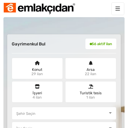
Gayrimenkul Bul
56 aktif ilan
Konut
Arsa
29 ilan
22 ilan
İşyeri
Turistik tesis
4 ilan
1 ilan