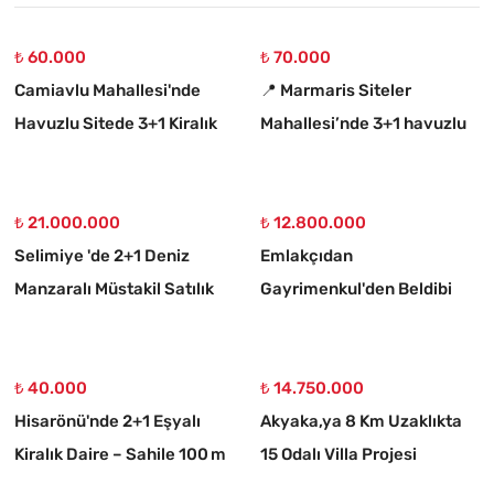
₺ 60.000
₺ 70.000
Camiavlu Mahallesi'nde
📍 Marmaris Siteler
Havuzlu Sitede 3+1 Kiralık
Mahallesi’nde 3+1 havuzlu
Daire
kiralık lüks daire
₺ 21.000.000
₺ 12.800.000
Selimiye 'de 2+1 Deniz
Emlakçıdan
Manzaralı Müstakil Satılık
Gayrimenkul'den Beldibi
Taş Ev
Satılık 3+1 Müstakil Tripleks
Villa
₺ 40.000
₺ 14.750.000
Hisarönü'nde 2+1 Eşyalı
Akyaka,ya 8 Km Uzaklıkta
Kiralık Daire – Sahile 100 m
15 Odalı Villa Projesi
Çizilmiş 1186 M2 Satılık