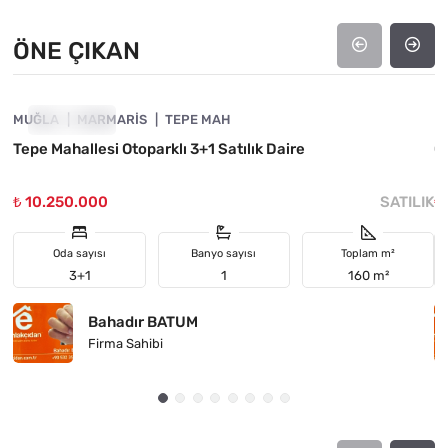
ÖNE ÇIKAN
4890-1062
MUĞLA
ÖNE ÇIKAN
MARMARIS
TEPE MAH
M
Tepe Mahallesi Otoparklı 3+1 Satılık Daire
C
₺ 10.250.000
SATILIK
₺
Oda sayısı
Banyo sayısı
Toplam m²
3+1
1
160 m²
Bahadır BATUM
Firma Sahibi