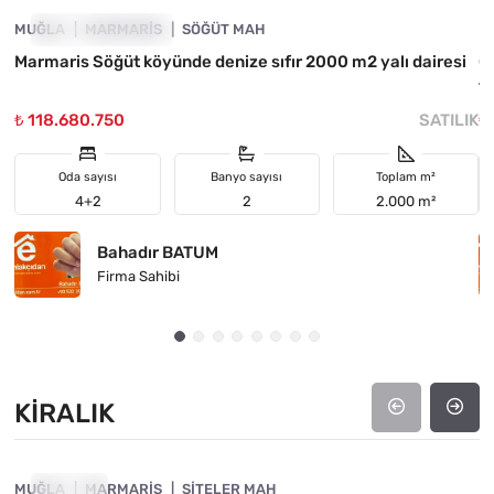
MUĞLA
YATIRIMA UYGUN
MARMARIS
SÖĞÜT MAH
M
Marmaris Söğüt köyünde denize sıfır 2000 m2 yalı dairesi
Ç
t
₺ 118.680.750
SATILIK
₺
Oda sayısı
Banyo sayısı
Toplam m²
4+2
2
2.000 m²
Bahadır BATUM
Firma Sahibi
KIRALIK
4890-1063
MUĞLA
KIRALIK
MARMARIS
SITELER MAH
M