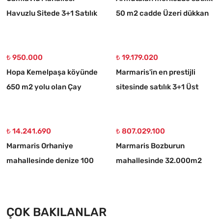
Havuzlu Sitede 3+1 Satılık
50 m2 cadde Üzeri dükkan
Daire
₺ 950.000
₺ 19.179.020
Hopa Kemelpaşa köyünde
Marmaris'in en prestijli
650 m2 yolu olan Çay
sitesinde satılık 3+1 Üst
bahçesi
dubleks daire
₺ 14.241.690
₺ 807.029.100
Marmaris Orhaniye
Marmaris Bozburun
mahallesinde denize 100
mahallesinde 32.000m2
metre müstakil 1250 m2
arsa Üzerinde İsimleri
acil satılık tarla
alınmış yat Çekek yeri
ÇOK BAKILANLAR