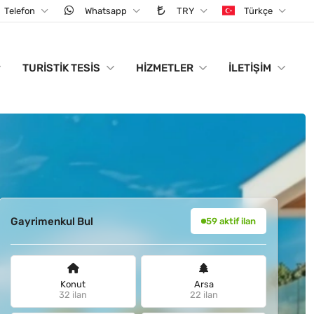
Telefon
Whatsapp
TRY
Türkçe
TURISTIK TESIS
HIZMETLER
İLETIŞIM
Gayrimenkul Bul
59 aktif ilan
Konut
Arsa
32 ilan
22 ilan