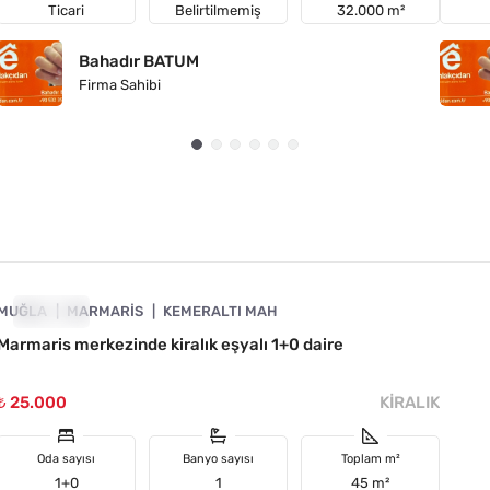
Ticari
Belirtilmemiş
32.000 m²
Bahadır BATUM
Firma Sahibi
4890-1017
MUĞLA
KIRALIK
MARMARIS
KEMERALTI MAH
Marmaris merkezinde kiralık eşyalı 1+0 daire
₺ 25.000
KIRALIK
Oda sayısı
Banyo sayısı
Toplam m²
1+0
1
45 m²