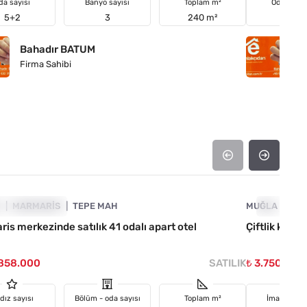
da sayısı
Banyo sayısı
Toplam m²
Oda sayıs
5+2
3
240 m²
7+3
Bahadır BATUM
B
Firma Sahibi
Fi
4890-1026
A
TIRIMA UYGUN
MARMARIS
TEPE MAH
MUĞLA
YATIRIMA
MA
is merkezinde satılık 41 odalı apart otel
Çiftlik köyü
.858.000
SATILIK
₺ 3.750.000
ldız sayısı
Bölüm - oda sayısı
Toplam m²
İmar duru