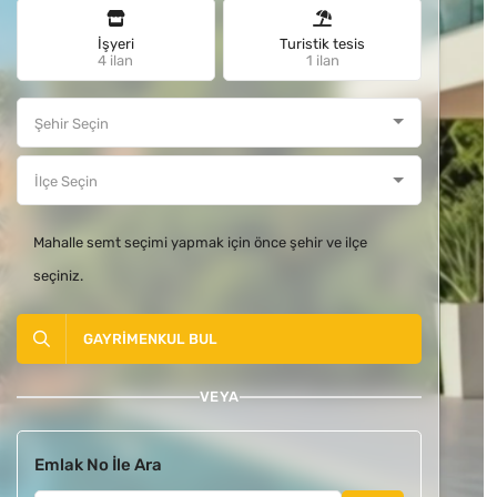
İşyeri
Turistik tesis
4 ilan
1 ilan
Mahalle semt seçimi yapmak için önce şehir ve ilçe
seçiniz.
GAYRIMENKUL BUL
VEYA
Emlak No İle Ara