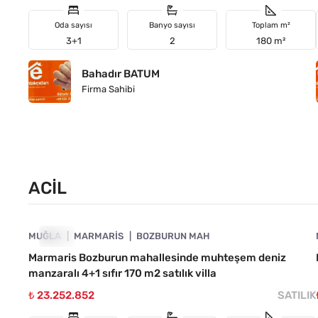
Oda sayısı
Banyo sayısı
Toplam m²
3+1
2
180 m²
Bahadır BATUM
Firma Sahibi
ACIL
4890-1033
MUĞLA
ACIL
MARMARIS
BOZBURUN MAH
Marmaris Bozburun mahallesinde muhteşem deniz
manzaralı 4+1 sıfır 170 m2 satılık villa
₺ 23.252.852
SATILIK