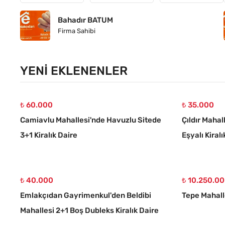
Bahadır BATUM
Firma Sahibi
YENI EKLENENLER
₺ 60.000
₺ 35.000
Camiavlu Mahallesi'nde Havuzlu Sitede
Çıldır Mahal
3+1 Kiralık Daire
Eşyalı Kiralı
₺ 40.000
₺ 10.250.0
Emlakçıdan Gayrimenkul'den Beldibi
Tepe Mahalle
Mahallesi 2+1 Boş Dubleks Kiralık Daire