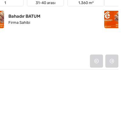
1
31-40 arası
1.360 m²
Tarla
Bahadır BATUM
B
Firma Sahibi
Fi