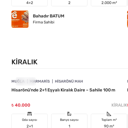
4+2
2
2.000 m²
Bahadır BATUM
Firma Sahibi
KIRALIK
4890-1053
MUĞLA
KIRALIK
MARMARIS
HISARÖNÜ MAH
Hisarönü'nde 2+1 Eşyalı Kiralık Daire – Sahile 100 m
₺ 40.000
KIRALIK
Oda sayısı
Banyo sayısı
Toplam m²
2+1
1
90 m²