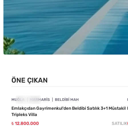
ÖNE ÇIKAN
4890-1007
MUĞLA
ÖNE ÇIKAN
MARMARIS
BELDIBI MAH
Emlakçıdan Gayrimenkul'den Beldibi Satılık 3+1 Müstakil
Tripleks Villa
₺ 12.800.000
SATILIK