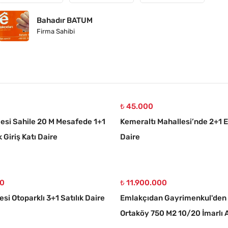
Bahadır BATUM
Firma Sahibi
₺ 45.000
lesi Sahile 20 M Mesafede 1+1
Kemeraltı Mahallesi’nde 2+1 Eş
k Giriş Katı Daire
Daire
00
₺ 11.900.000
si Otoparklı 3+1 Satılık Daire
Emlakçıdan Gayrimenkul'den
Ortaköy 750 M2 10/20 İmarlı 