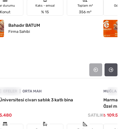
ar durumu
Kaks - emsal
Toplam m²
Oda sayıs
Konut
% 15
356 m²
3+1
Bahadır BATUM
B
Firma Sahibi
Fi
4890-1045
YATI DÜŞTÜ
EFELER
ORTA MAH
MUĞLA
FIYATI D
MA
niversitesi civarı satılık 3 katlı bina
Marmaris S
Özel malika
45.480
SATILIK
₺ 109.543.2