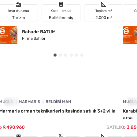
İmar durumu
Kaks - emsal
Toplam m²
O
Turizm
Belirtilmemiş
2.000 m²
Bahadır BATUM
Firma Sahibi
4890-1030
MUĞLA
ACIL
MARMARIS
BELDIBI MAH
MUĞL
AC
Marmaris orman teknikerleri sitesinde satılık 3+2 villa
Karabö
arsa
₺ 9.490.960
SATILIK
₺ 3.8