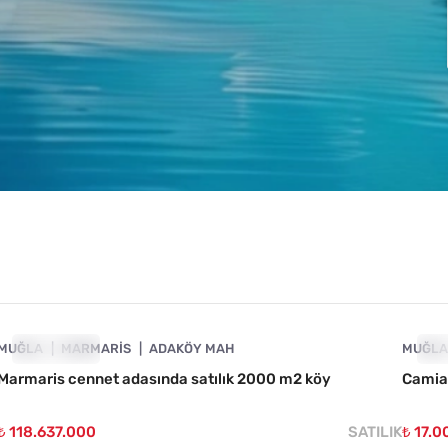
4890-1042
MUĞLA
ÖNE ÇIKAN
MARMARIS
ADAKÖY MAH
MUĞL
ÖN
Marmaris cennet adasında satılık 2000 m2 köy
Camiav
₺ 118.637.000
SATILIK
₺ 17.