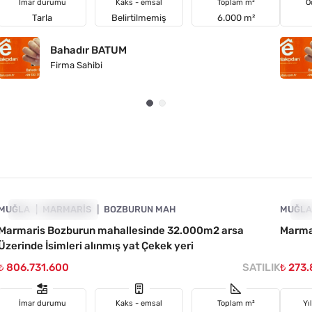
İmar durumu
Kaks - emsal
Toplam m²
O
Tarla
Belirtilmemiş
6.000 m²
Bahadır BATUM
Firma Sahibi
4890-1055
MUĞLA
YATIRIMA UYGUN
MARMARIS
BOZBURUN MAH
MUĞL
YA
Marmaris Bozburun mahallesinde 32.000m2 arsa
Marmar
Üzerinde İsimleri alınmış yat Çekek yeri
₺ 806.731.600
SATILIK
₺ 273
İmar durumu
Kaks - emsal
Toplam m²
Yı