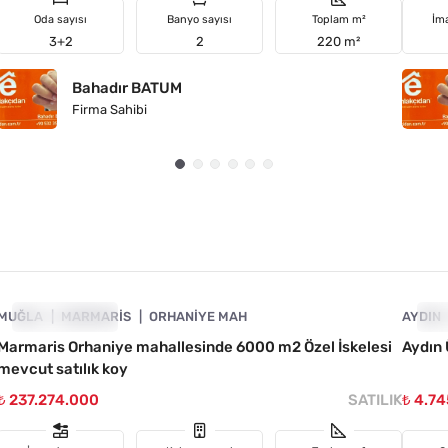
Oda sayısı
Banyo sayısı
Toplam m²
İm
3+2
2
220 m²
Bahadır BATUM
Firma Sahibi
4890-1046
MUĞLA
FIYATI DÜŞTÜ
MARMARIS
ORHANIYE MAH
AYDIN
FI
Marmaris Orhaniye mahallesinde 6000 m2 Özel İskelesi
Aydın Ü
mevcut satılık koy
₺ 237.274.000
SATILIK
₺ 4.7