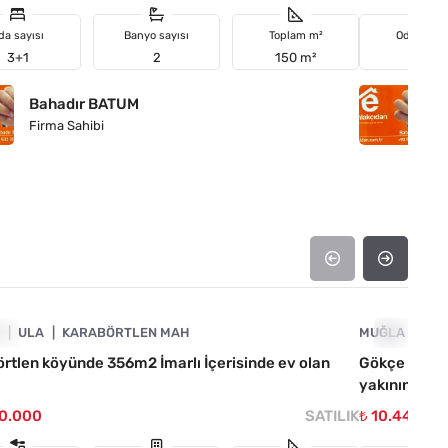
da sayısı
Banyo sayısı
Toplam m²
Oda sayıs
3+1
2
150 m²
4+1
Bahadır BATUM
B
Firma Sahibi
Fi
4890-1019
A
IL
ULA
KARABÖRTLEN MAH
MUĞLA
ACIL
UL
rtlen köyünde 356m2 İmarlı İçerisinde ev olan
Gökçe köyün
yakınında Isı
50.000
SATILIK
₺ 10.440.05