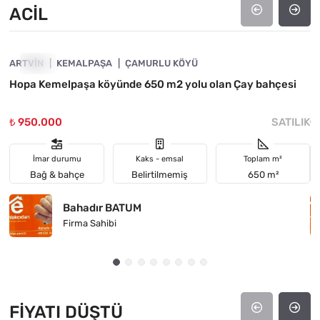
ACIL
4890-1058
ARTVIN
ACIL
KEMALPAŞA
ÇAMURLU KÖYÜ
M
Hopa Kemelpaşa köyünde 650 m2 yolu olan Çay bahçesi
D
₺ 950.000
SATILIK
₺
İmar durumu
Kaks - emsal
Toplam m²
Bağ & bahçe
Belirtilmemiş
650 m²
Bahadır BATUM
Firma Sahibi
FIYATI DÜŞTÜ
4890-1032