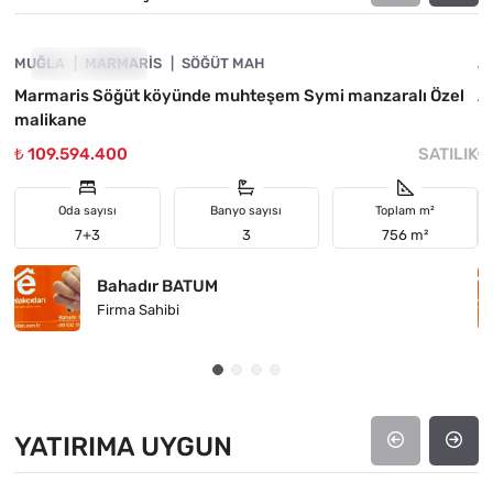
MUĞLA
FIYATI DÜŞTÜ
MARMARIS
SÖĞÜT MAH
A
Marmaris Söğüt köyünde muhteşem Symi manzaralı Özel
Ay
malikane
₺ 109.594.400
SATILIK
₺
Oda sayısı
Banyo sayısı
Toplam m²
7+3
3
756 m²
Bahadır BATUM
Firma Sahibi
YATIRIMA UYGUN
4890-1005