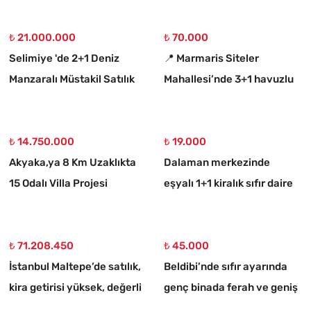
₺ 21.000.000
₺ 70.000
Selimiye 'de 2+1 Deniz
📍 Marmaris Siteler
Manzaralı Müstakil Satılık
Mahallesi’nde 3+1 havuzlu
Taş Ev
kiralık lüks daire
₺ 14.750.000
₺ 19.000
Akyaka,ya 8 Km Uzaklıkta
Dalaman merkezinde
15 Odalı Villa Projesi
eşyalı 1+1 kiralık sıfır daire
Çizilmiş 1186 M2 Satılık
Arsa
₺ 71.208.450
₺ 45.000
İstanbul Maltepe’de satılık,
Beldibi’nde sıfır ayarında
kira getirisi yüksek, değerli
genç binada ferah ve geniş
bina
3+1 kiralık daire