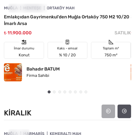
MUĞLA
YATIRIMA UYGUN
MENTEŞE
ORTAKÖY MAH
M
Emlakçıdan Gayrimenkul'den Muğla Ortaköy 750 M2 10/20
Sa
İmarlı Arsa
M
₺ 11.900.000
SATILIK
₺
İmar durumu
Kaks - emsal
Toplam m²
Konut
% 10 / 20
750 m²
Bahadır BATUM
Firma Sahibi
KIRALIK
4890-1017
MUĞLA
KIRALIK
MARMARIS
KEMERALTI MAH
M