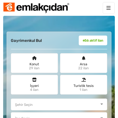
Gayrimenkul Bul
56 aktif ilan
Konut
Arsa
29 ilan
22 ilan
İşyeri
Turistik tesis
4 ilan
1 ilan