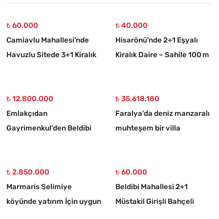
₺ 60.000
₺ 40.000
Camiavlu Mahallesi'nde
Hisarönü'nde 2+1 Eşyalı
Havuzlu Sitede 3+1 Kiralık
Kiralık Daire – Sahile 100 m
Daire
₺ 12.800.000
₺ 35.618.180
Emlakçıdan
Faralya'da deniz manzaralı
Gayrimenkul'den Beldibi
muhteşem bir villa
Satılık 3+1 Müstakil Tripleks
Villa
₺ 2.850.000
₺ 60.000
Marmaris Selimiye
Beldibi Mahallesi 2+1
köyünde yatırım İçin uygun
Müstakil Girişli Bahçeli
773 m2 satılık tarla
Eşyalı Kiralık Daire