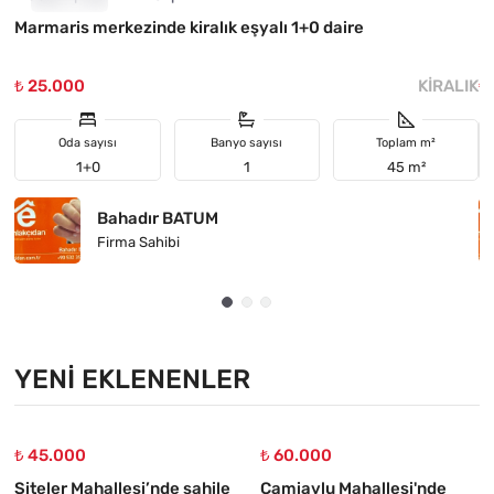
Marmaris merkezinde kiralık eşyalı 1+0 daire
H
₺ 25.000
KIRALIK
₺
Oda sayısı
Banyo sayısı
Toplam m²
1+0
1
45 m²
Bahadır BATUM
Firma Sahibi
YENI EKLENENLER
₺ 45.000
₺ 60.000
Siteler Mahallesi’nde sahile
Camiavlu Mahallesi'nde