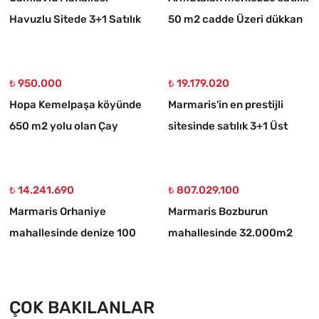
Havuzlu Sitede 3+1 Satılık
50 m2 cadde Üzeri dükkan
Daire
₺ 950.000
₺ 19.179.020
Hopa Kemelpaşa köyünde
Marmaris'in en prestijli
650 m2 yolu olan Çay
sitesinde satılık 3+1 Üst
bahçesi
dubleks daire
₺ 14.241.690
₺ 807.029.100
Marmaris Orhaniye
Marmaris Bozburun
mahallesinde denize 100
mahallesinde 32.000m2
metre müstakil 1250 m2
arsa Üzerinde İsimleri
acil satılık tarla
alınmış yat Çekek yeri
ÇOK BAKILANLAR