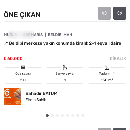
ÖNE ÇIKAN
4890-1050
MUĞLA
ÖNE ÇIKAN
MARMARIS
BELDIBI MAH
M
📍 Beldibi merkeze yakın konumda kiralık 2+1 eşyalı daire
E
Tr
₺ 60.000
KIRALIK
₺
Oda sayısı
Banyo sayısı
Toplam m²
2+1
1
130 m²
Bahadır BATUM
Firma Sahibi