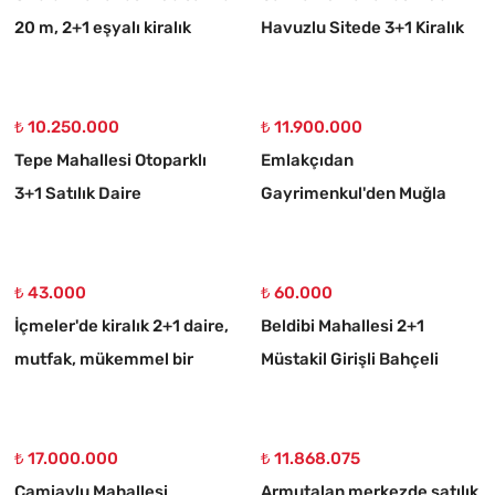
20 m, 2+1 eşyalı kiralık
Havuzlu Sitede 3+1 Kiralık
daire
Daire
₺ 10.250.000
₺ 11.900.000
Tepe Mahallesi Otoparklı
Emlakçıdan
3+1 Satılık Daire
Gayrimenkul'den Muğla
Ortaköy 750 M2 10/20
İmarlı Arsa
₺ 43.000
₺ 60.000
İçmeler'de kiralık 2+1 daire,
Beldibi Mahallesi 2+1
mutfak, mükemmel bir
Müstakil Girişli Bahçeli
daire
Eşyalı Kiralık Daire
₺ 17.000.000
₺ 11.868.075
Camiavlu Mahallesi
Armutalan merkezde satılık