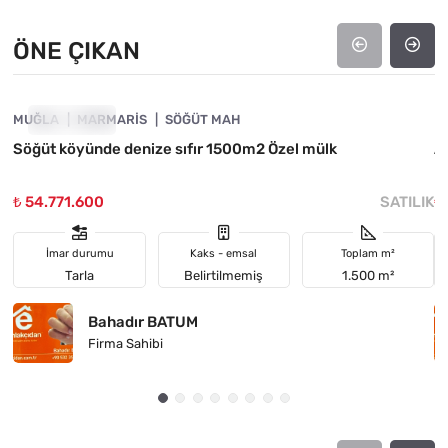
ÖNE ÇIKAN
4890-1038
MUĞLA
ÖNE ÇIKAN
MARMARIS
SÖĞÜT MAH
M
Söğüt köyünde denize sıfır 1500m2 Özel mülk
A
₺ 54.771.600
SATILIK
₺
İmar durumu
Kaks - emsal
Toplam m²
Tarla
Belirtilmemiş
1.500 m²
Bahadır BATUM
Firma Sahibi