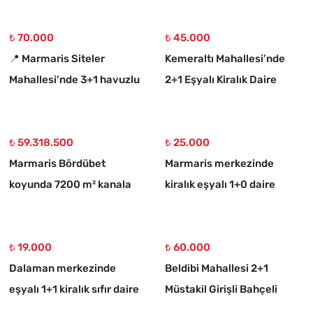
₺ 70.000
₺ 45.000
📍 Marmaris Siteler
Kemeraltı Mahallesi’nde
Mahallesi’nde 3+1 havuzlu
2+1 Eşyalı Kiralık Daire
kiralık lüks daire
₺ 59.318.500
₺ 25.000
Marmaris Bördübet
Marmaris merkezinde
koyunda 7200 m² kanala
kiralık eşyalı 1+0 daire
cephe satılık tarla
₺ 19.000
₺ 60.000
Dalaman merkezinde
Beldibi Mahallesi 2+1
eşyalı 1+1 kiralık sıfır daire
Müstakil Girişli Bahçeli
Eşyalı Kiralık Daire