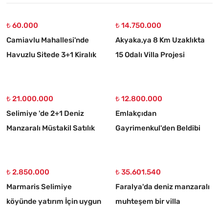
₺ 60.000
₺ 14.750.000
Camiavlu Mahallesi'nde
Akyaka,ya 8 Km Uzaklıkta
Havuzlu Sitede 3+1 Kiralık
15 Odalı Villa Projesi
Daire
Çizilmiş 1186 M2 Satılık
Arsa
₺ 21.000.000
₺ 12.800.000
Selimiye 'de 2+1 Deniz
Emlakçıdan
Manzaralı Müstakil Satılık
Gayrimenkul'den Beldibi
Taş Ev
Satılık 3+1 Müstakil Tripleks
Villa
₺ 2.850.000
₺ 35.601.540
Marmaris Selimiye
Faralya'da deniz manzaralı
köyünde yatırım İçin uygun
muhteşem bir villa
773 m2 satılık tarla