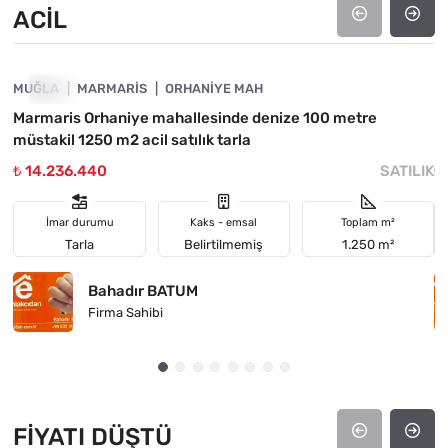
ACIL
4890-1056
MUĞLA
ACIL
MARMARIS
ORHANIYE MAH
M
Marmaris Orhaniye mahallesinde denize 100 metre
B
müstakil 1250 m2 acil satılık tarla
₺ 14.236.440
SATILIK
₺
İmar durumu
Kaks - emsal
Toplam m²
Tarla
Belirtilmemiş
1.250 m²
Bahadır BATUM
Firma Sahibi
FIYATI DÜŞTÜ
4890-1046