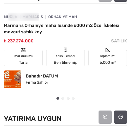
MUĞLA
FIYATI DÜŞTÜ
MARMARIS
ORHANIYE MAH
M
Marmaris Orhaniye mahallesinde 6000 m2 Özel İskelesi
M
mevcut satılık koy
6
₺ 237.274.000
SATILIK
₺
İmar durumu
Kaks - emsal
Toplam m²
Tarla
Belirtilmemiş
6.000 m²
Bahadır BATUM
Firma Sahibi
YATIRIMA UYGUN
4890-1025