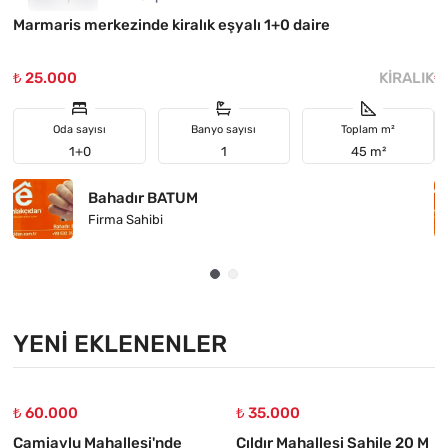
Marmaris merkezinde kiralık eşyalı 1+0 daire
H
₺ 25.000
KIRALIK
₺
Oda sayısı
Banyo sayısı
Toplam m²
1+0
1
45 m²
Bahadır BATUM
Firma Sahibi
YENI EKLENENLER
₺ 60.000
₺ 35.000
Camiavlu Mahallesi'nde
Çıldır Mahallesi Sahile 20 M