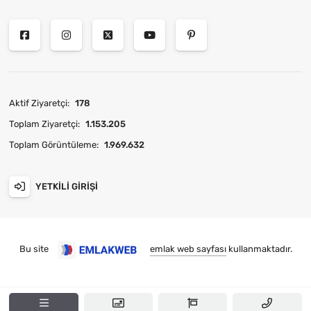
Aktif Ziyaretçi:
178
Toplam Ziyaretçi:
1.153.205
Toplam Görüntüleme:
1.969.632
YETKILI GIRIŞI
Bu site
emlak web sayfası
kullanmaktadır.