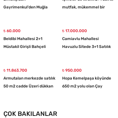
Gayrimenkul'den Muğla
mutfak, mükemmel bir
Ortaköy 750 M2 10/20
daire
İmarlı Arsa
₺ 60.000
₺ 17.000.000
Beldibi Mahallesi 2+1
Camiavlu Mahallesi
Müstakil Girişli Bahçeli
Havuzlu Sitede 3+1 Satılık
Eşyalı Kiralık Daire
Daire
₺ 11.863.700
₺ 950.000
Armutalan merkezde satılık
Hopa Kemelpaşa köyünde
50 m2 cadde Üzeri dükkan
650 m2 yolu olan Çay
bahçesi
ÇOK BAKILANLAR