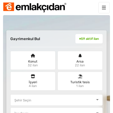
Gayrimenkul Bul
59 aktif ilan
Konut
Arsa
32 ilan
22 ilan
İşyeri
Turistik tesis
4 ilan
1 ilan