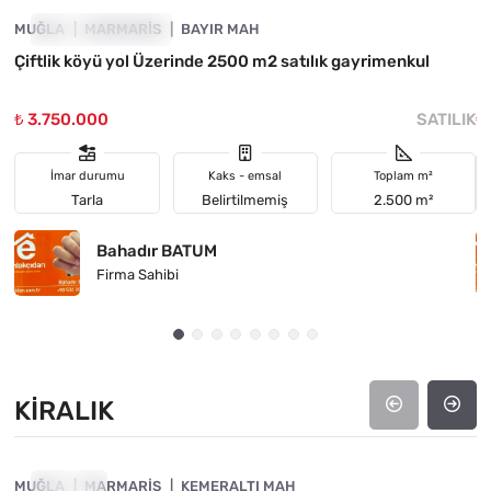
MUĞLA
YATIRIMA UYGUN
MARMARIS
BAYIR MAH
M
Çiftlik köyü yol Üzerinde 2500 m2 satılık gayrimenkul
E
İ
₺ 3.750.000
SATILIK
₺
İmar durumu
Kaks - emsal
Toplam m²
Tarla
Belirtilmemiş
2.500 m²
Bahadır BATUM
Firma Sahibi
KIRALIK
4890-1017
MUĞLA
KIRALIK
MARMARIS
KEMERALTI MAH
M