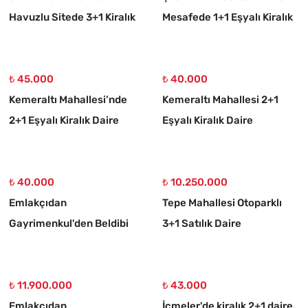
Havuzlu Sitede 3+1 Kiralık
Mesafede 1+1 Eşyalı Kiralık
Daire
Giriş Katı Daire
₺ 45.000
₺ 40.000
Kemeraltı Mahallesi’nde
Kemeraltı Mahallesi 2+1
2+1 Eşyalı Kiralık Daire
Eşyalı Kiralık Daire
₺ 40.000
₺ 10.250.000
Emlakçıdan
Tepe Mahallesi Otoparklı
Gayrimenkul'den Beldibi
3+1 Satılık Daire
Mahallesi 2+1 Boş Dubleks
Kiralık Daire
₺ 11.900.000
₺ 43.000
Emlakçıdan
İçmeler'de kiralık 2+1 daire,