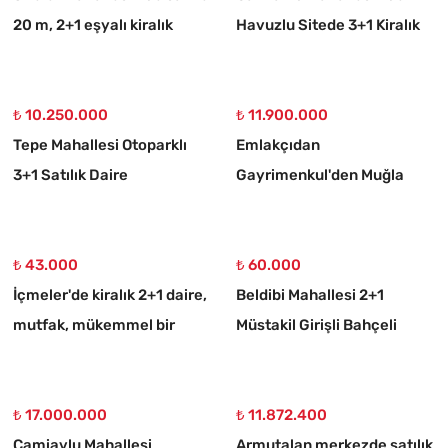
20 m, 2+1 eşyalı kiralık
Havuzlu Sitede 3+1 Kiralık
daire
Daire
₺ 10.250.000
₺ 11.900.000
Tepe Mahallesi Otoparklı
Emlakçıdan
3+1 Satılık Daire
Gayrimenkul'den Muğla
Ortaköy 750 M2 10/20
İmarlı Arsa
₺ 43.000
₺ 60.000
İçmeler'de kiralık 2+1 daire,
Beldibi Mahallesi 2+1
mutfak, mükemmel bir
Müstakil Girişli Bahçeli
daire
Eşyalı Kiralık Daire
₺ 17.000.000
₺ 11.872.400
Camiavlu Mahallesi
Armutalan merkezde satılık