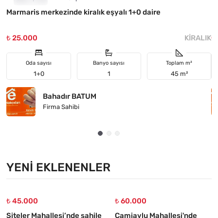
Marmaris merkezinde kiralık eşyalı 1+0 daire
H
₺ 25.000
KIRALIK
₺
Oda sayısı
Banyo sayısı
Toplam m²
1+0
1
45 m²
Bahadır BATUM
Firma Sahibi
YENI EKLENENLER
₺ 45.000
₺ 60.000
Siteler Mahallesi’nde sahile
Camiavlu Mahallesi'nde