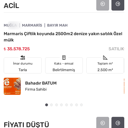
ACIL
4890-1037
MUĞLA
ACIL
MARMARIS
BAYIR MAH
M
Marmaris Çiftlik koyunda 2500m2 denize yakın satılık Özel
M
mülk
₺ 35.578.725
SATILIK
₺
İmar durumu
Kaks - emsal
Toplam m²
Tarla
Belirtilmemiş
2.500 m²
Bahadır BATUM
Firma Sahibi
FIYATI DÜŞTÜ
4890-1046