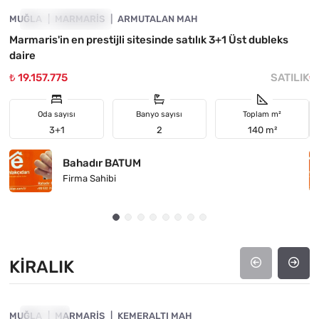
MUĞLA
YATIRIMA UYGUN
MARMARIS
ARMUTALAN MAH
M
Marmaris'in en prestijli sitesinde satılık 3+1 Üst dubleks
M
daire
₺ 19.157.775
SATILIK
₺
Oda sayısı
Banyo sayısı
Toplam m²
3+1
2
140 m²
Bahadır BATUM
Firma Sahibi
KIRALIK
4890-1017
MUĞLA
KIRALIK
MARMARIS
KEMERALTI MAH
M