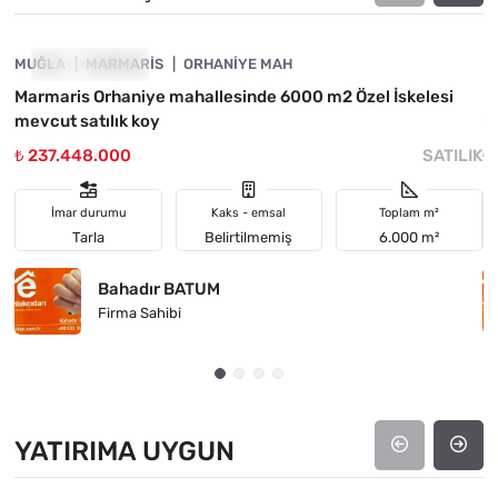
MUĞLA
FIYATI DÜŞTÜ
MARMARIS
ORHANIYE MAH
M
Marmaris Orhaniye mahallesinde 6000 m2 Özel İskelesi
M
mevcut satılık koy
m
₺ 237.448.000
SATILIK
₺
İmar durumu
Kaks - emsal
Toplam m²
Tarla
Belirtilmemiş
6.000 m²
Bahadır BATUM
Firma Sahibi
YATIRIMA UYGUN
4890-1057