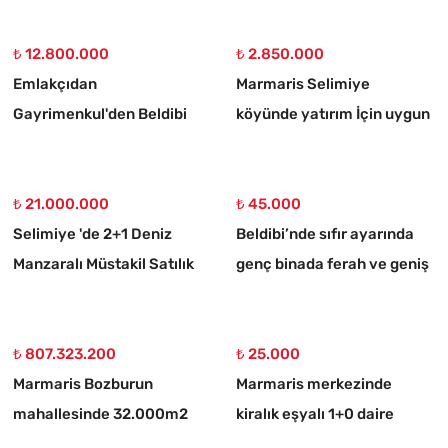
₺ 12.800.000
₺ 2.850.000
Emlakçıdan
Marmaris Selimiye
Gayrimenkul'den Beldibi
köyünde yatırım İçin uygun
Satılık 3+1 Müstakil Tripleks
773 m2 satılık tarla
Villa
₺ 21.000.000
₺ 45.000
Selimiye 'de 2+1 Deniz
Beldibi’nde sıfır ayarında
Manzaralı Müstakil Satılık
genç binada ferah ve geniş
Taş Ev
3+1 kiralık daire
₺ 807.323.200
₺ 25.000
Marmaris Bozburun
Marmaris merkezinde
mahallesinde 32.000m2
kiralık eşyalı 1+0 daire
arsa Üzerinde İsimleri