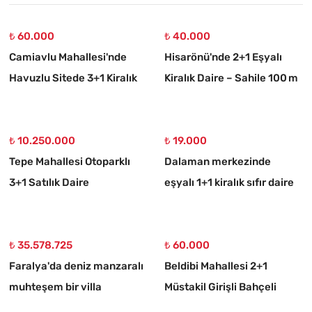
₺ 60.000
₺ 40.000
Camiavlu Mahallesi'nde
Hisarönü'nde 2+1 Eşyalı
Havuzlu Sitede 3+1 Kiralık
Kiralık Daire – Sahile 100 m
Daire
₺ 10.250.000
₺ 19.000
Tepe Mahallesi Otoparklı
Dalaman merkezinde
3+1 Satılık Daire
eşyalı 1+1 kiralık sıfır daire
₺ 35.578.725
₺ 60.000
Faralya'da deniz manzaralı
Beldibi Mahallesi 2+1
muhteşem bir villa
Müstakil Girişli Bahçeli
Eşyalı Kiralık Daire