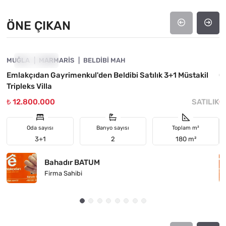
ÖNE ÇIKAN
4890-1007
MUĞLA
ÖNE ÇIKAN
MARMARIS
BELDIBI MAH
M
Emlakçıdan Gayrimenkul'den Beldibi Satılık 3+1 Müstakil
C
Tripleks Villa
₺ 12.800.000
SATILIK
₺
Oda sayısı
Banyo sayısı
Toplam m²
3+1
2
180 m²
Bahadır BATUM
Firma Sahibi