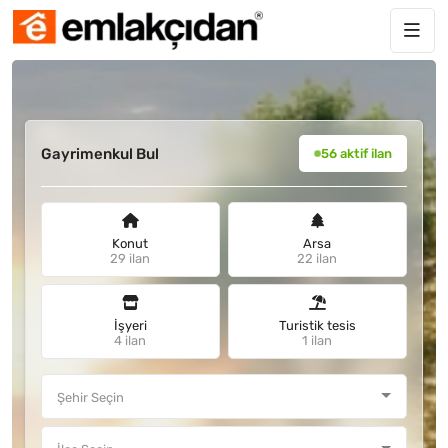
Gayrimenkul Bul
56 aktif ilan
Konut
Arsa
29 ilan
22 ilan
İşyeri
Turistik tesis
4 ilan
1 ilan