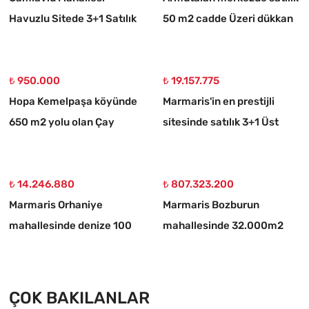
Havuzlu Sitede 3+1 Satılık
50 m2 cadde Üzeri dükkan
Daire
₺ 950.000
₺ 19.157.775
Hopa Kemelpaşa köyünde
Marmaris'in en prestijli
650 m2 yolu olan Çay
sitesinde satılık 3+1 Üst
bahçesi
dubleks daire
₺ 14.246.880
₺ 807.323.200
Marmaris Orhaniye
Marmaris Bozburun
mahallesinde denize 100
mahallesinde 32.000m2
metre müstakil 1250 m2
arsa Üzerinde İsimleri
acil satılık tarla
alınmış yat Çekek yeri
ÇOK BAKILANLAR