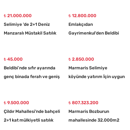
₺ 21.000.000
₺ 12.800.000
Selimiye 'de 2+1 Deniz
Emlakçıdan
Manzaralı Müstakil Satılık
Gayrimenkul'den Beldibi
Taş Ev
Satılık 3+1 Müstakil Tripleks
Villa
₺ 45.000
₺ 2.850.000
Beldibi’nde sıfır ayarında
Marmaris Selimiye
genç binada ferah ve geniş
köyünde yatırım İçin uygun
3+1 kiralık daire
773 m2 satılık tarla
₺ 9.500.000
₺ 807.323.200
Çildır Mahallesi'nde bahçeli
Marmaris Bozburun
2+1 kat mülkiyetli satılık
mahallesinde 32.000m2
daire
arsa Üzerinde İsimleri