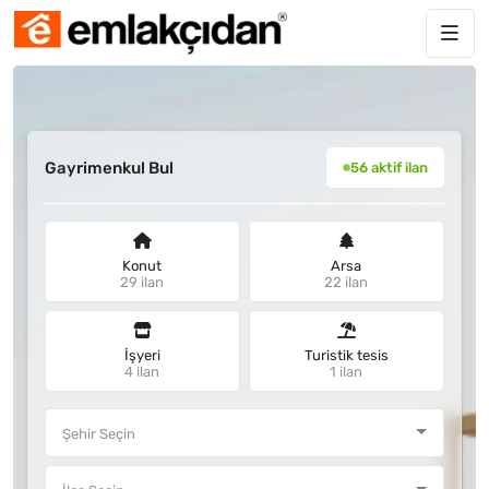
Gayrimenkul Bul
56 aktif ilan
Konut
Arsa
29 ilan
22 ilan
İşyeri
Turistik tesis
4 ilan
1 ilan