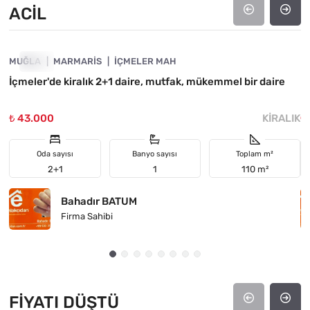
ACIL
4890-1020
MUĞLA
ACIL
MARMARIS
İÇMELER MAH
M
İçmeler'de kiralık 2+1 daire, mutfak, mükemmel bir daire
M
₺ 43.000
KIRALIK
₺
Oda sayısı
Banyo sayısı
Toplam m²
2+1
1
110 m²
Bahadır BATUM
Firma Sahibi
FIYATI DÜŞTÜ
4890-1032