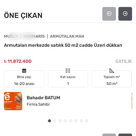
ÖNE ÇIKAN
4890-1059
MUĞLA
ÖNE ÇIKAN
MARMARIS
ARMUTALAN MAH
M
Armutalan merkezde satılık 50 m2 cadde Üzeri dükkan
M
₺ 11.872.400
SATILIK
₺
Bina yaşı
Kat sayısı
Toplam m²
16-20 arası
1
50 m²
Bahadır BATUM
Firma Sahibi