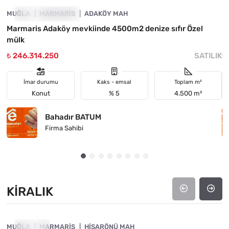
MUĞLA
YATIRIMA UYGUN
MARMARIS
ADAKÖY MAH
M
Marmaris Adaköy mevkiinde 4500m2 denize sıfır Özel
M
mülk
İ
₺ 246.314.250
SATILIK
₺
İmar durumu
Kaks - emsal
Toplam m²
Konut
% 5
4.500 m²
Bahadır BATUM
Firma Sahibi
KIRALIK
4890-1053
MUĞLA
KIRALIK
MARMARIS
HISARÖNÜ MAH
M