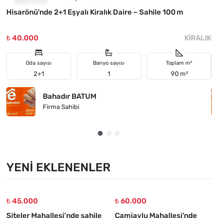
Hisarönü'nde 2+1 Eşyalı Kiralık Daire – Sahile 100 m
M
₺ 40.000
KIRALIK
₺
Oda sayısı
Banyo sayısı
Toplam m²
2+1
1
90 m²
Bahadır BATUM
Firma Sahibi
YENI EKLENENLER
₺ 45.000
₺ 60.000
Siteler Mahallesi’nde sahile
Camiavlu Mahallesi'nde