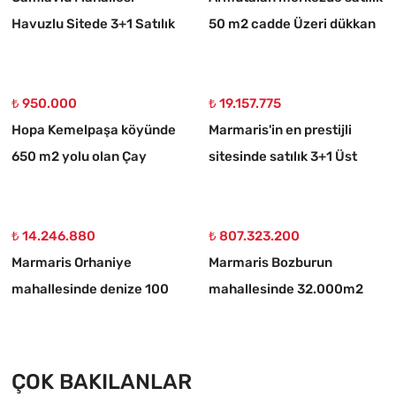
Havuzlu Sitede 3+1 Satılık
50 m2 cadde Üzeri dükkan
Daire
₺ 950.000
₺ 19.157.775
Hopa Kemelpaşa köyünde
Marmaris'in en prestijli
650 m2 yolu olan Çay
sitesinde satılık 3+1 Üst
bahçesi
dubleks daire
₺ 14.246.880
₺ 807.323.200
Marmaris Orhaniye
Marmaris Bozburun
mahallesinde denize 100
mahallesinde 32.000m2
metre müstakil 1250 m2
arsa Üzerinde İsimleri
acil satılık tarla
alınmış yat Çekek yeri
ÇOK BAKILANLAR