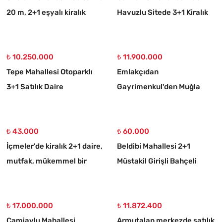
20 m, 2+1 eşyalı kiralık
Havuzlu Sitede 3+1 Kiralık
daire
Daire
₺ 10.250.000
₺ 11.900.000
Tepe Mahallesi Otoparklı
Emlakçıdan
3+1 Satılık Daire
Gayrimenkul'den Muğla
Ortaköy 750 M2 10/20
İmarlı Arsa
₺ 43.000
₺ 60.000
İçmeler'de kiralık 2+1 daire,
Beldibi Mahallesi 2+1
mutfak, mükemmel bir
Müstakil Girişli Bahçeli
daire
Eşyalı Kiralık Daire
₺ 17.000.000
₺ 11.872.400
Camiavlu Mahallesi
Armutalan merkezde satılık