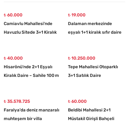
₺ 60.000
₺ 19.000
Camiavlu Mahallesi'nde
Dalaman merkezinde
Havuzlu Sitede 3+1 Kiralık
eşyalı 1+1 kiralık sıfır daire
Daire
₺ 40.000
₺ 10.250.000
Hisarönü'nde 2+1 Eşyalı
Tepe Mahallesi Otoparklı
Kiralık Daire – Sahile 100 m
3+1 Satılık Daire
₺ 35.578.725
₺ 60.000
Faralya'da deniz manzaralı
Beldibi Mahallesi 2+1
muhteşem bir villa
Müstakil Girişli Bahçeli
Eşyalı Kiralık Daire