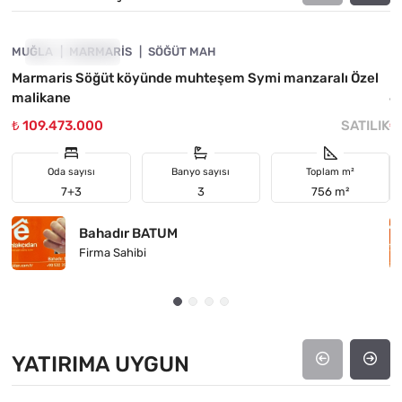
MUĞLA
FIYATI DÜŞTÜ
MARMARIS
SÖĞÜT MAH
M
Marmaris Söğüt köyünde muhteşem Symi manzaralı Özel
M
malikane
6
₺ 109.473.000
SATILIK
₺
Oda sayısı
Banyo sayısı
Toplam m²
7+3
3
756 m²
Bahadır BATUM
Firma Sahibi
YATIRIMA UYGUN
4890-1031