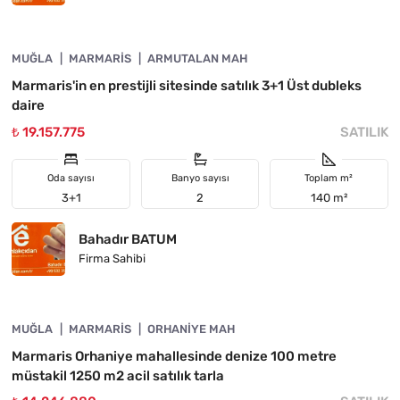
4890-1057
MUĞLA
YATIRIMA UYGUN
MARMARIS
ARMUTALAN MAH
Marmaris'in en prestijli sitesinde satılık 3+1 Üst dubleks
daire
₺ 19.157.775
SATILIK
Oda sayısı
Banyo sayısı
Toplam m²
3+1
2
140 m²
Bahadır BATUM
Firma Sahibi
4890-1056
MUĞLA
ACIL
MARMARIS
ORHANIYE MAH
Marmaris Orhaniye mahallesinde denize 100 metre
müstakil 1250 m2 acil satılık tarla