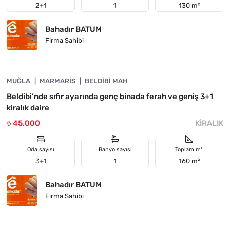
2+1
1
130 m²
Bahadır BATUM
Firma Sahibi
4890-1049
MUĞLA
ÖNE ÇIKAN
MARMARIS
BELDIBI MAH
Beldibi’nde sıfır ayarında genç binada ferah ve geniş 3+1
kiralık daire
₺ 45.000
KIRALIK
Oda sayısı
Banyo sayısı
Toplam m²
3+1
1
160 m²
Bahadır BATUM
Firma Sahibi
4890-1048