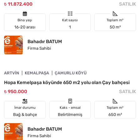
₺ 11.872.400
SATILIK
Bina yaşı
Kat sayısı
Toplam m²
16-20 arası
1
50 m²
Bahadır BATUM
Firma Sahibi
4890-1058
ARTVIN
ACIL
KEMALPAŞA
ÇAMURLU KÖYÜ
Hopa Kemelpaşa köyünde 650 m2 yolu olan Çay bahçesi
₺ 950.000
SATILIK
İmar durumu
Kaks - emsal
Toplam m²
Bağ & bahçe
Belirtilmemiş
650 m²
Bahadır BATUM
Firma Sahibi