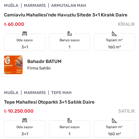
MUĞLA
ÖNE ÇIKAN
MARMARIS
ARMUTALAN MAH
Camiavlu Mahallesi'nde Havuzlu Sitede 3+1 Kiralık Daire
₺ 60.000
KIRALIK
Oda sayısı
Banyo sayısı
Toplam m²
3+1
1
160 m²
Bahadır BATUM
Firma Sahibi
4890-1062
MUĞLA
ÖNE ÇIKAN
MARMARIS
TEPE MAH
Tepe Mahallesi Otoparklı 3+1 Satılık Daire
₺ 10.250.000
SATILIK
Oda sayısı
Banyo sayısı
Toplam m²
3+1
1
160 m²