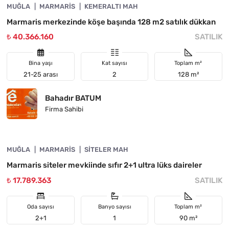
MUĞLA
YATIRIMA UYGUN
MARMARIS
KEMERALTI MAH
Marmaris merkezinde köşe başında 128 m2 satılık dükkan
₺ 40.366.160
SATILIK
Bina yaşı
Kat sayısı
Toplam m²
21-25 arası
2
128 m²
Bahadır BATUM
Firma Sahibi
4890-1044
MUĞLA
YATIRIMA UYGUN
MARMARIS
SITELER MAH
Marmaris siteler mevkiinde sıfır 2+1 ultra lüks daireler
₺ 17.789.363
SATILIK
Oda sayısı
Banyo sayısı
Toplam m²
2+1
1
90 m²