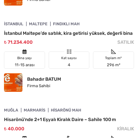
4890-1054
İSTANBUL
ACIL
MALTEPE
FINDIKLI MAH
İstanbul Maltepe’de satılık, kira getirisi yüksek, değerli bina
₺ 71.234.400
SATILIK
Bina yaşı
Kat sayısı
Toplam m²
11-15 arası
4
296 m²
Bahadır BATUM
Firma Sahibi
4890-1053
MUĞLA
KIRALIK
MARMARIS
HISARÖNÜ MAH
Hisarönü'nde 2+1 Eşyalı Kiralık Daire – Sahile 100 m
₺ 40.000
KIRALIK