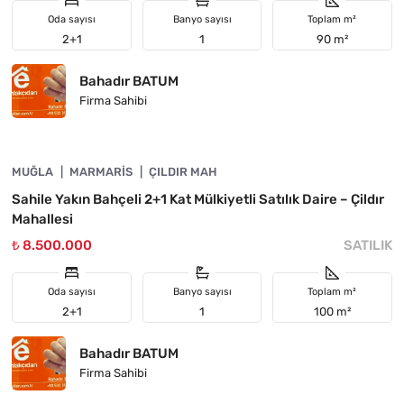
Oda sayısı
Banyo sayısı
Toplam m²
2+1
1
90 m²
Bahadır BATUM
Firma Sahibi
4890-1052
MUĞLA
YATIRIMA UYGUN
MARMARIS
ÇILDIR MAH
Sahile Yakın Bahçeli 2+1 Kat Mülkiyetli Satılık Daire – Çildır
Mahallesi
₺ 8.500.000
SATILIK
Oda sayısı
Banyo sayısı
Toplam m²
2+1
1
100 m²
Bahadır BATUM
Firma Sahibi
4890-1051