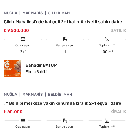
MUĞLA
YATIRIMA UYGUN
MARMARIS
ÇILDIR MAH
Çildır Mahallesi'nde bahçeli 2+1 kat mülkiyetli satılık daire
₺ 9.500.000
SATILIK
Oda sayısı
Banyo sayısı
Toplam m²
2+1
1
100 m²
Bahadır BATUM
Firma Sahibi
4890-1050
MUĞLA
ÖNE ÇIKAN
MARMARIS
BELDIBI MAH
📍 Beldibi merkeze yakın konumda kiralık 2+1 eşyalı daire
₺ 60.000
KIRALIK
Oda sayısı
Banyo sayısı
Toplam m²