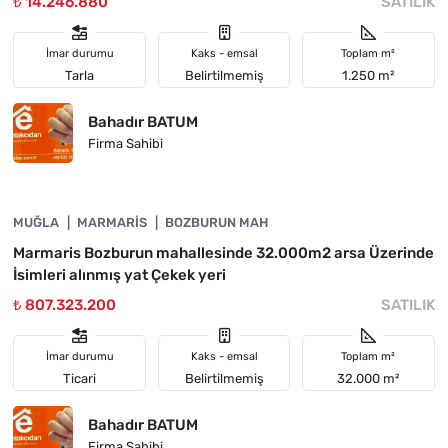
₺ 14.246.880
SATILIK
İmar durumu
Kaks - emsal
Toplam m²
Tarla
Belirtilmemiş
1.250 m²
Bahadır BATUM
Firma Sahibi
4890-1055
MUĞLA
YATIRIMA UYGUN
MARMARIS
BOZBURUN MAH
Marmaris Bozburun mahallesinde 32.000m2 arsa Üzerinde
İsimleri alınmış yat Çekek yeri
₺ 807.323.200
SATILIK
İmar durumu
Kaks - emsal
Toplam m²
Ticari
Belirtilmemiş
32.000 m²
Bahadır BATUM
Firma Sahibi