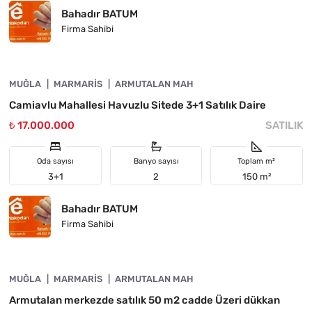
Bahadır BATUM
Firma Sahibi
4890-1060
MUĞLA
ÖNE ÇIKAN
MARMARIS
ARMUTALAN MAH
Camiavlu Mahallesi Havuzlu Sitede 3+1 Satılık Daire
₺ 17.000.000
SATILIK
Oda sayısı
Banyo sayısı
Toplam m²
3+1
2
150 m²
Bahadır BATUM
Firma Sahibi
4890-1059
MUĞLA
ÖNE ÇIKAN
MARMARIS
ARMUTALAN MAH
Armutalan merkezde satılık 50 m2 cadde Üzeri dükkan