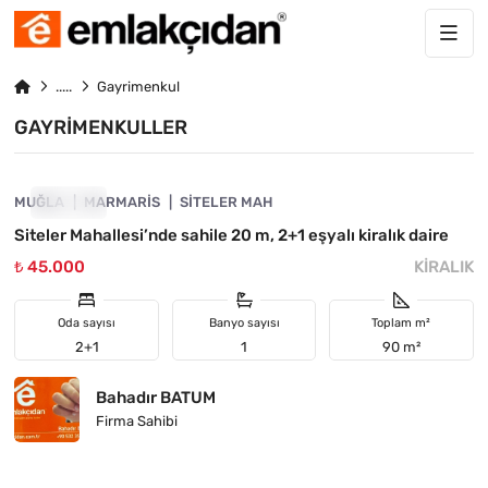
Gayrimenkul
GAYRIMENKULLER
4890-1063
MUĞLA
KIRALIK
MARMARIS
SITELER MAH
Siteler Mahallesi’nde sahile 20 m, 2+1 eşyalı kiralık daire
₺ 45.000
KIRALIK
Oda sayısı
Banyo sayısı
Toplam m²
2+1
1
90 m²
Bahadır BATUM
Firma Sahibi
4890-1013