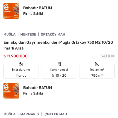
Bahadır BATUM
Firma Sahibi
4890-1005
MUĞLA
YATIRIMA UYGUN
MENTEŞE
ORTAKÖY MAH
Emlakçıdan Gayrimenkul'den Muğla Ortaköy 750 M2 10/20
İmarlı Arsa
₺ 11.900.000
SATILIK
İmar durumu
Kaks - emsal
Toplam m²
Konut
% 10 / 20
750 m²
Bahadır BATUM
Firma Sahibi
4890-1020
MUĞLA
ACIL
MARMARIS
İÇMELER MAH