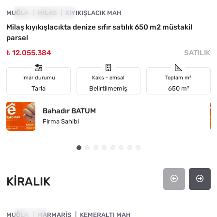
MUĞLA
YATIRIMA UYGUN
MILAS
KIYIKIŞLACIK MAH
M
Milaş kıyıkışlacıkta denize sıfır satılık 650 m2 müstakil
M
parsel
m
₺ 12.055.384
SATILIK
₺
İmar durumu
Kaks - emsal
Toplam m²
Tarla
Belirtilmemiş
650 m²
Bahadır BATUM
Firma Sahibi
KIRALIK
4890-1017
MUĞLA
KIRALIK
MARMARIS
KEMERALTI MAH
M