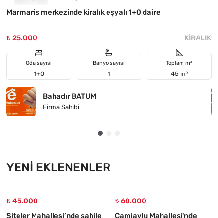
Marmaris merkezinde kiralık eşyalı 1+0 daire
H
₺ 25.000
KIRALIK
₺
Oda sayısı
Banyo sayısı
Toplam m²
1+0
1
45 m²
Bahadır BATUM
Firma Sahibi
YENI EKLENENLER
₺ 45.000
₺ 60.000
Siteler Mahallesi’nde sahile
Camiavlu Mahallesi'nde