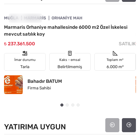
MUĞLA
FIYATI DÜŞTÜ
MARMARIS
ORHANIYE MAH
M
Marmaris Orhaniye mahallesinde 6000 m2 Özel İskelesi
M
mevcut satılık koy
m
₺ 237.361.500
SATILIK
₺
İmar durumu
Kaks - emsal
Toplam m²
Tarla
Belirtilmemiş
6.000 m²
Bahadır BATUM
Firma Sahibi
YATIRIMA UYGUN
4890-1034