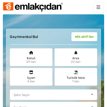
Gayrimenkul Bul
56 aktif ilan
Konut
Arsa
29 ilan
22 ilan
İşyeri
Turistik tesis
4 ilan
1 ilan