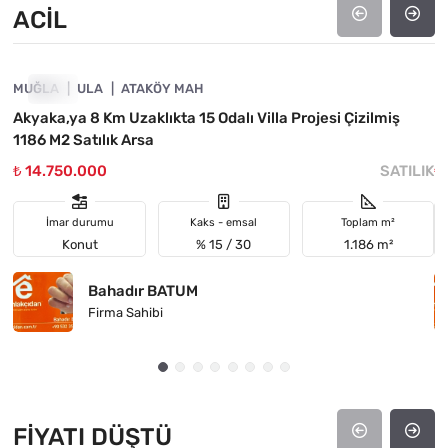
ACIL
4890-1000
MUĞLA
ACIL
ULA
ATAKÖY MAH
M
Akyaka,ya 8 Km Uzaklıkta 15 Odalı Villa Projesi Çizilmiş
D
1186 M2 Satılık Arsa
₺ 14.750.000
SATILIK
₺
İmar durumu
Kaks - emsal
Toplam m²
Konut
% 15 / 30
1.186 m²
Bahadır BATUM
Firma Sahibi
FIYATI DÜŞTÜ
4890-1046