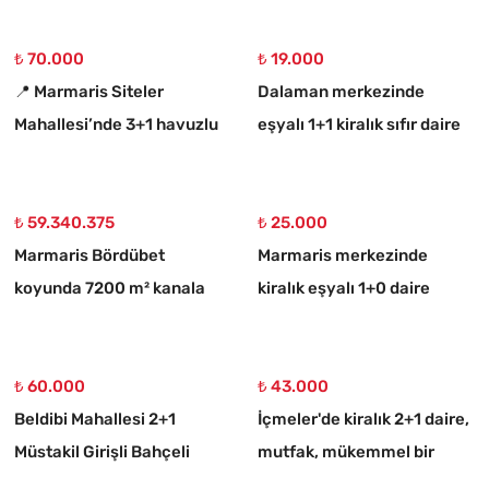
₺ 70.000
₺ 19.000
📍 Marmaris Siteler
Dalaman merkezinde
Mahallesi’nde 3+1 havuzlu
eşyalı 1+1 kiralık sıfır daire
kiralık lüks daire
₺ 59.340.375
₺ 25.000
Marmaris Bördübet
Marmaris merkezinde
koyunda 7200 m² kanala
kiralık eşyalı 1+0 daire
cephe satılık tarla
₺ 60.000
₺ 43.000
Beldibi Mahallesi 2+1
İçmeler'de kiralık 2+1 daire,
Müstakil Girişli Bahçeli
mutfak, mükemmel bir
Eşyalı Kiralık Daire
daire