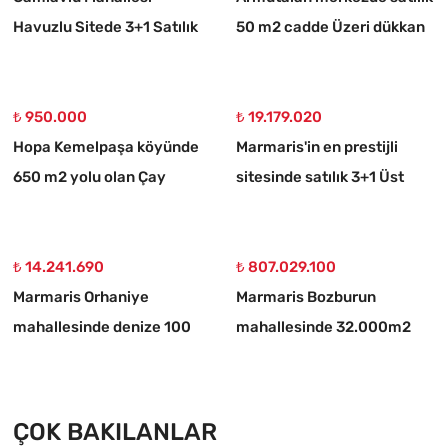
Havuzlu Sitede 3+1 Satılık
50 m2 cadde Üzeri dükkan
Daire
₺ 950.000
₺ 19.179.020
Hopa Kemelpaşa köyünde
Marmaris'in en prestijli
650 m2 yolu olan Çay
sitesinde satılık 3+1 Üst
bahçesi
dubleks daire
₺ 14.241.690
₺ 807.029.100
Marmaris Orhaniye
Marmaris Bozburun
mahallesinde denize 100
mahallesinde 32.000m2
metre müstakil 1250 m2
arsa Üzerinde İsimleri
acil satılık tarla
alınmış yat Çekek yeri
ÇOK BAKILANLAR