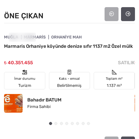
ÖNE ÇIKAN
4890-1035
MUĞLA
ÖNE ÇIKAN
MARMARIS
ORHANIYE MAH
M
Marmaris Orhaniye köyünde denize sıfır 1137 m2 Özel mülk

₺ 40.351.455
SATILIK
₺
İmar durumu
Kaks - emsal
Toplam m²
Turizm
Belirtilmemiş
1.137 m²
Bahadır BATUM
Firma Sahibi