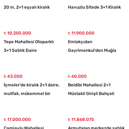
20 m, 2+1 eşyalı kiralık
Havuzlu Sitede 3+1 Kiralık
daire
Daire
₺ 10.250.000
₺ 11.900.000
Tepe Mahallesi Otoparklı
Emlakçıdan
3+1 Satılık Daire
Gayrimenkul'den Muğla
Ortaköy 750 M2 10/20
İmarlı Arsa
₺ 43.000
₺ 60.000
İçmeler'de kiralık 2+1 daire,
Beldibi Mahallesi 2+1
mutfak, mükemmel bir
Müstakil Girişli Bahçeli
daire
Eşyalı Kiralık Daire
₺ 17.000.000
₺ 11.868.075
Camiavlu Mahallesi
Armutalan merkezde satılık