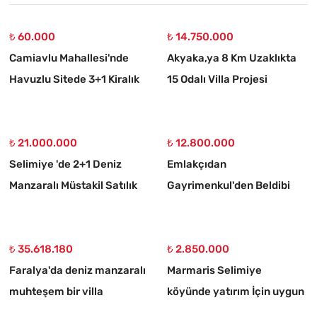
₺ 60.000
₺ 14.750.000
Camiavlu Mahallesi'nde
Akyaka,ya 8 Km Uzaklıkta
Havuzlu Sitede 3+1 Kiralık
15 Odalı Villa Projesi
Daire
Çizilmiş 1186 M2 Satılık
Arsa
₺ 21.000.000
₺ 12.800.000
Selimiye 'de 2+1 Deniz
Emlakçıdan
Manzaralı Müstakil Satılık
Gayrimenkul'den Beldibi
Taş Ev
Satılık 3+1 Müstakil Tripleks
Villa
₺ 35.618.180
₺ 2.850.000
Faralya'da deniz manzaralı
Marmaris Selimiye
muhteşem bir villa
köyünde yatırım İçin uygun
773 m2 satılık tarla