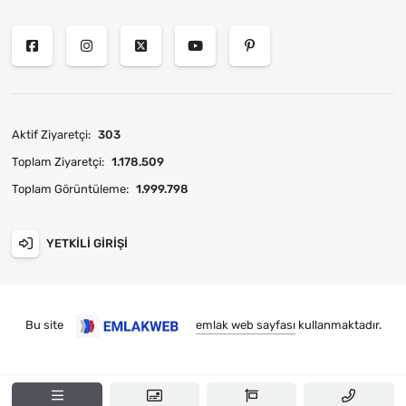
Aktif Ziyaretçi:
303
Toplam Ziyaretçi:
1.178.509
Toplam Görüntüleme:
1.999.798
YETKILI GIRIŞI
Bu site
emlak web sayfası
kullanmaktadır.