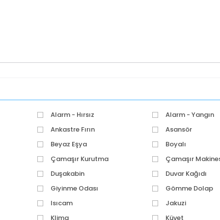
Alarm - Hırsız
Alarm - Yangın
Ankastre Fırın
Asansör
Beyaz Eşya
Boyalı
Çamaşır Kurutma
Çamaşır Makines
Makinesi
Duşakabin
Duvar Kağıdı
Giyinme Odası
Gömme Dolap
Isıcam
Jakuzi
Klima
Küvet