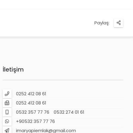
Paylaş:
İletişim
0252 412 08 61
0252 412 08 61
0532 357 77 76
0532 274 01 61
+90532 357 77 76
imaryapiemlak@gmail.com