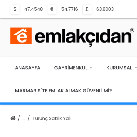
47.4548
54.7716
63.8003
ANASAYFA
GAYRIMENKUL
KURUMSAL
MARMARIS'TE EMLAK ALMAK GÜVENLI MI?
Turunç Satılık Yalı