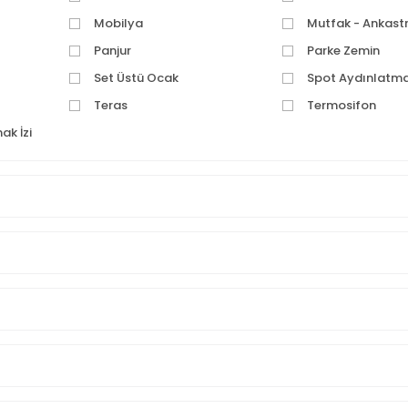
Mobilya
Mutfak - Ankast
Panjur
Parke Zemin
Set Üstü Ocak
Spot Aydınlatm
Teras
Termosifon
ak İzi