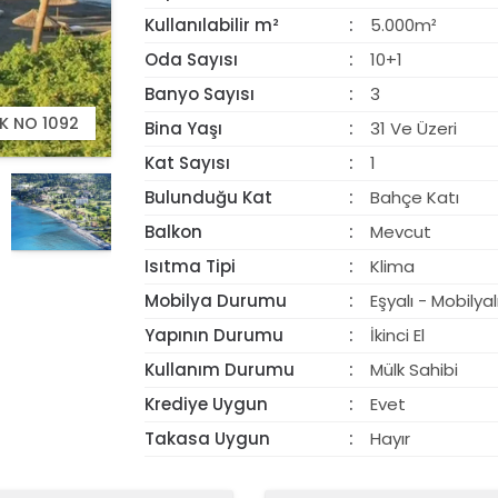
Kullanılabilir m²
5.000m²
Oda Sayısı
10+1
Banyo Sayısı
3
K NO 1092
Bina Yaşı
31 Ve Üzeri
Kat Sayısı
1
Bulunduğu Kat
Bahçe Katı
Balkon
Mevcut
Isıtma Tipi
Klima
Mobilya Durumu
Eşyalı - Mobilyal
Yapının Durumu
İkinci El
Kullanım Durumu
Mülk Sahibi
Krediye Uygun
Evet
Takasa Uygun
Hayır