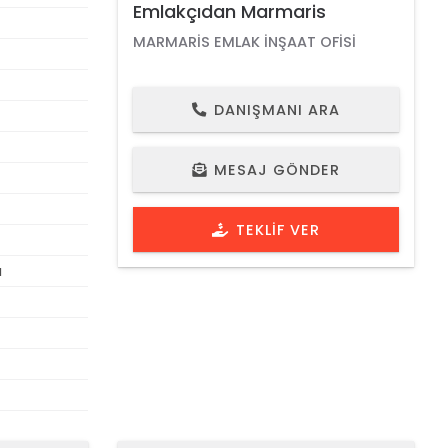
Emlakçıdan Marmaris
MARMARIS EMLAK İNŞAAT OFISI
DANIŞMANI ARA
EMLAK NO 1092
MESAJ GÖNDER
TEKLIF VER
ı