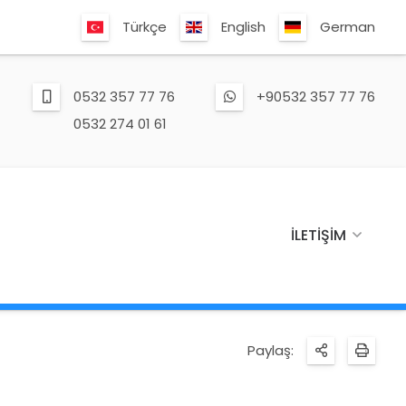
Türkçe
English
German
0532 357 77 76
+90532 357 77 76
0532 274 01 61
İLETIŞIM
Paylaş: