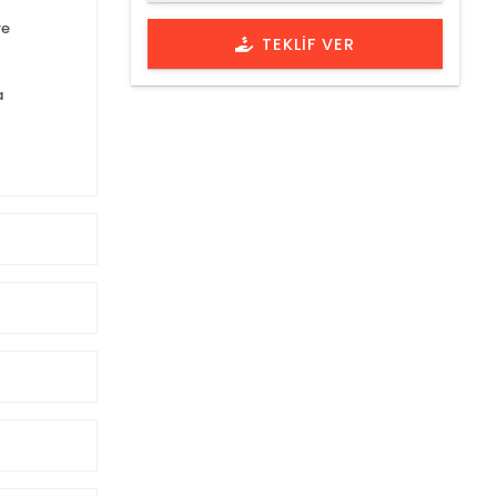
re
TEKLIF VER
a