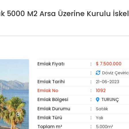
ık 5000 M2 Arsa Üzerine Kurulu İske
Emlak Fiyatı
$ 7.500.000
ÖNE ÇIKAN
Döviz Çeviric
Emlak Tarihi
21-06-2023
Emlak No
1092
Emlak Bölgesi
TURUNÇ
Emlak Durumu
Satılık
Emlak Türü
Yalı
Toplam m²
5.000m²