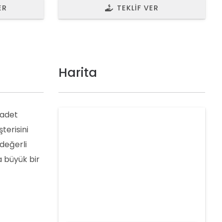
ER
TEKLIF VER
Harita
 adet
terisini
 değerli
a büyük bir