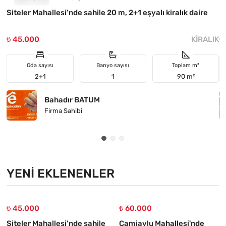
Siteler Mahallesi’nde sahile 20 m, 2+1 eşyalı kiralık daire
M
₺ 45.000
KIRALIK
₺
Oda sayısı
Banyo sayısı
Toplam m²
2+1
1
90 m²
Bahadır BATUM
Firma Sahibi
YENI EKLENENLER
₺ 45.000
₺ 60.000
Siteler Mahallesi’nde sahile
Camiavlu Mahallesi'nde