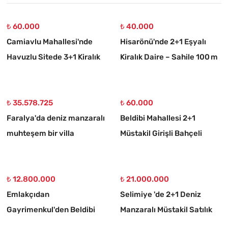
₺ 60.000
₺ 40.000
Camiavlu Mahallesi'nde
Hisarönü'nde 2+1 Eşyalı
Havuzlu Sitede 3+1 Kiralık
Kiralık Daire – Sahile 100 m
Daire
₺ 35.578.725
₺ 60.000
Faralya'da deniz manzaralı
Beldibi Mahallesi 2+1
muhteşem bir villa
Müstakil Girişli Bahçeli
Eşyalı Kiralık Daire
₺ 12.800.000
₺ 21.000.000
Emlakçıdan
Selimiye 'de 2+1 Deniz
Gayrimenkul'den Beldibi
Manzaralı Müstakil Satılık
Satılık 3+1 Müstakil Tripleks
Taş Ev