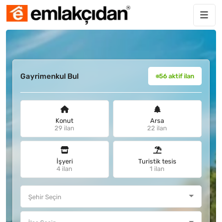
Gayrimenkul Bul
56 aktif ilan
Konut
Arsa
29 ilan
22 ilan
İşyeri
Turistik tesis
4 ilan
1 ilan