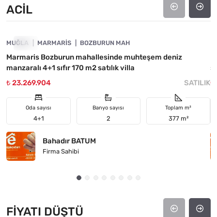
ACIL
4890-1033
MUĞLA
ACIL
MARMARIS
BOZBURUN MAH
M
Marmaris Bozburun mahallesinde muhteşem deniz
M
manzaralı 4+1 sıfır 170 m2 satılık villa
sa
₺ 23.269.904
SATILIK
₺
Oda sayısı
Banyo sayısı
Toplam m²
4+1
2
377 m²
Bahadır BATUM
Firma Sahibi
FIYATI DÜŞTÜ
4890-1032