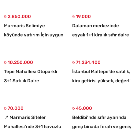
Villa
₺ 2.850.000
₺ 19.000
Marmaris Selimiye
Dalaman merkezinde
köyünde yatırım İçin uygun
eşyalı 1+1 kiralık sıfır daire
773 m2 satılık tarla
₺ 10.250.000
₺ 71.234.400
Tepe Mahallesi Otoparklı
İstanbul Maltepe’de satılık,
3+1 Satılık Daire
kira getirisi yüksek, değerli
bina
₺ 70.000
₺ 45.000
📍 Marmaris Siteler
Beldibi’nde sıfır ayarında
Mahallesi’nde 3+1 havuzlu
genç binada ferah ve geniş
kiralık lüks daire
3+1 kiralık daire