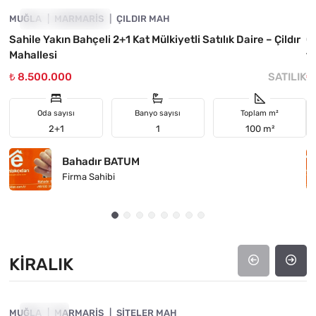
MUĞLA
YATIRIMA UYGUN
MARMARIS
ÇILDIR MAH
M
Sahile Yakın Bahçeli 2+1 Kat Mülkiyetli Satılık Daire – Çildır
Ç
Mahallesi
t
₺ 8.500.000
SATILIK
₺
Oda sayısı
Banyo sayısı
Toplam m²
2+1
1
100 m²
Bahadır BATUM
Firma Sahibi
KIRALIK
4890-1063
MUĞLA
KIRALIK
MARMARIS
SITELER MAH
M