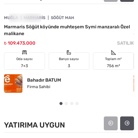
MUĞLA
FIYATI DÜŞTÜ
MARMARIS
SÖĞÜT MAH
M
Marmaris Söğüt köyünde muhteşem Symi manzaralı Özel
M
malikane
6
₺ 109.473.000
SATILIK
₺
Oda sayısı
Banyo sayısı
Toplam m²
7+3
3
756 m²
Bahadır BATUM
Firma Sahibi
YATIRIMA UYGUN
4890-1052