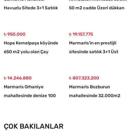
Havuzlu Sitede 3+1 Satılık
50 m2 cadde Üzeri dükkan
Daire
₺ 950.000
₺ 19.157.775
Hopa Kemelpaşa köyünde
Marmaris'in en prestijli
650 m2 yolu olan Çay
sitesinde satılık 3+1 Üst
bahçesi
dubleks daire
₺ 14.246.880
₺ 807.323.200
Marmaris Orhaniye
Marmaris Bozburun
mahallesinde denize 100
mahallesinde 32.000m2
metre müstakil 1250 m2
arsa Üzerinde İsimleri
acil satılık tarla
alınmış yat Çekek yeri
ÇOK BAKILANLAR