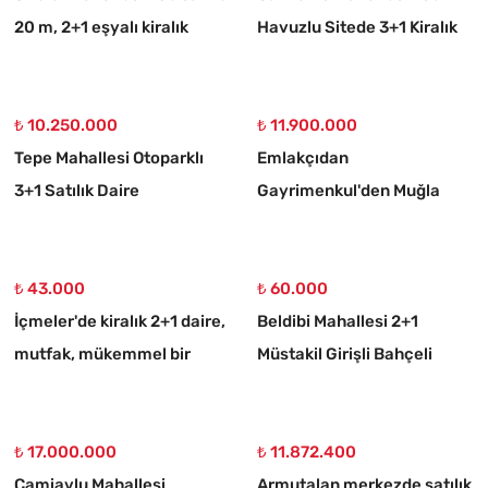
20 m, 2+1 eşyalı kiralık
Havuzlu Sitede 3+1 Kiralık
daire
Daire
₺ 10.250.000
₺ 11.900.000
Tepe Mahallesi Otoparklı
Emlakçıdan
3+1 Satılık Daire
Gayrimenkul'den Muğla
Ortaköy 750 M2 10/20
İmarlı Arsa
₺ 43.000
₺ 60.000
İçmeler'de kiralık 2+1 daire,
Beldibi Mahallesi 2+1
mutfak, mükemmel bir
Müstakil Girişli Bahçeli
daire
Eşyalı Kiralık Daire
₺ 17.000.000
₺ 11.872.400
Camiavlu Mahallesi
Armutalan merkezde satılık